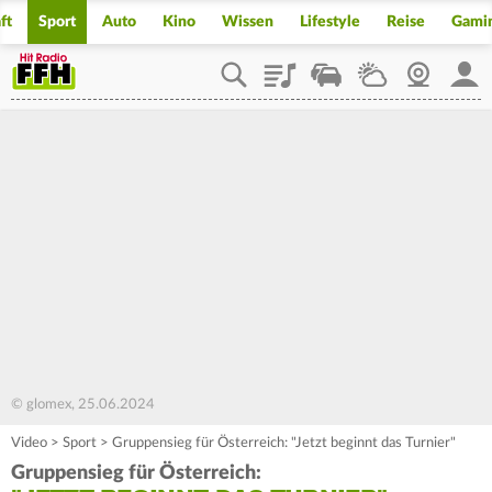
ft
Sport
Auto
Kino
Wissen
Lifestyle
Reise
Gami
Playlist
Staupilot
Wetter
Webcam
Mein
© glomex, 25.06.2024
Video
>
Sport
>
Gruppensieg für Österreich: "Jetzt beginnt das Turnier"
Gruppensieg für Österreich: