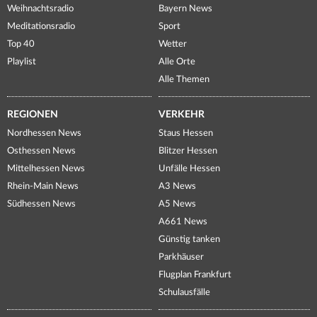
Weihnachtsradio
Bayern News
Meditationsradio
Sport
Top 40
Wetter
Playlist
Alle Orte
Alle Themen
REGIONEN
VERKEHR
Nordhessen News
Staus Hessen
Osthessen News
Blitzer Hessen
Mittelhessen News
Unfälle Hessen
Rhein-Main News
A3 News
Südhessen News
A5 News
A661 News
Günstig tanken
Parkhäuser
Flugplan Frankfurt
Schulausfälle