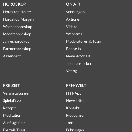
HOROSKOP
ON AIR
Horoskop Heute
Sendungen
Horoskop Morgen
Aktionen
Wochenhoroskop
Videos
Monatshoroskop
Webcams
Jahreshoroskop
Moderatoren & Team
Partnerhoroskop
Podcasts
Aszendent
News-Podcast
Themen-Ticker
Voting
FREIZEIT
FFH-WELT
Veranstaltungen
FFH-App
Spielplätze
Newsletter
Rezepte
Kontakt
Meditation
Frequenzen
Ausflugsziele
Jobs
Freizeit-Tipps
Führungen