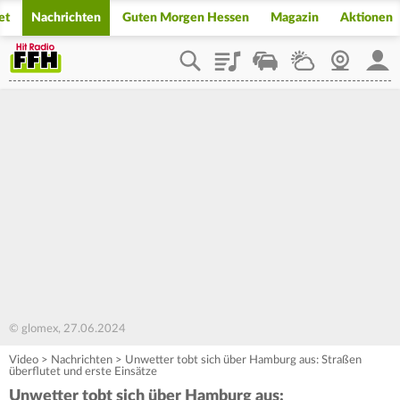
et
Nachrichten
Guten Morgen Hessen
Magazin
Aktionen
Playlist
Staupilot
Wetter
Webcam
Mein
© glomex, 27.06.2024
Video
>
Nachrichten
>
Unwetter tobt sich über Hamburg aus: Straßen
überflutet und erste Einsätze
Unwetter tobt sich über Hamburg aus: