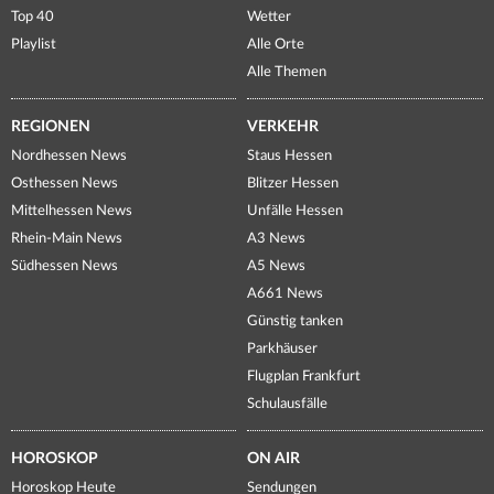
Top 40
Wetter
Playlist
Alle Orte
Alle Themen
REGIONEN
VERKEHR
Nordhessen News
Staus Hessen
Osthessen News
Blitzer Hessen
Mittelhessen News
Unfälle Hessen
Rhein-Main News
A3 News
Südhessen News
A5 News
A661 News
Günstig tanken
Parkhäuser
Flugplan Frankfurt
Schulausfälle
HOROSKOP
ON AIR
Horoskop Heute
Sendungen