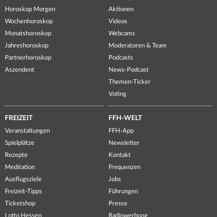
Horoskop Morgen
Aktionen
Wochenhoroskop
Videos
Monatshoroskop
Webcams
Jahreshoroskop
Moderatoren & Team
Partnerhoroskop
Podcasts
Aszendent
News-Podcast
Themen-Ticker
Voting
FREIZEIT
FFH-WELT
Veranstaltungen
FFH-App
Spielplätze
Newsletter
Rezepte
Kontakt
Meditation
Frequenzen
Ausflugsziele
Jobs
Freizeit-Tipps
Führungen
Ticketshop
Presse
Lotto Hessen
Radiowerbung