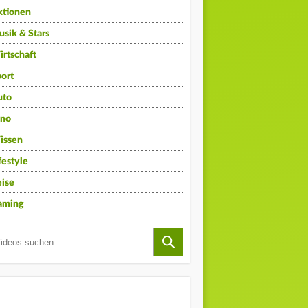
ktionen
sik & Stars
rtschaft
ort
uto
ino
issen
festyle
ise
aming