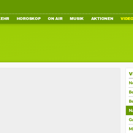
KEHR
HOROSKOP
ON AIR
MUSIK
AKTIONEN
VIDE
V
N
Be
B
N
G
M