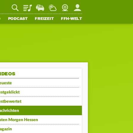
Playlist
Staupilot
Wetter
Webcam
Mein FFH
O
PODCAST
FREIZEIT
FFH-WELT
IDEOS
eueste
stgeklickt
estbewertet
achrichten
uten Morgen Hessen
agazin