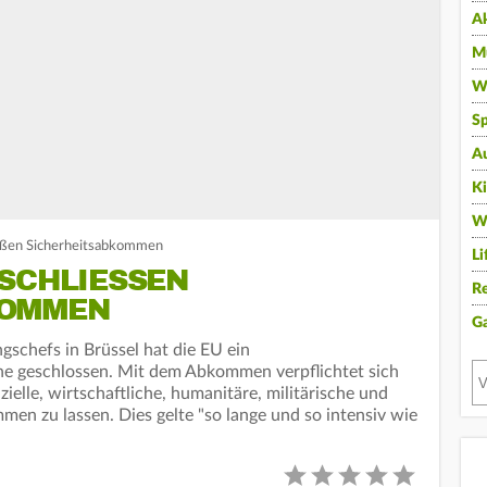
A
Mu
Wi
Sp
A
K
W
eßen Sicherheitsabkommen
Li
CHLIESSEN S
Re
OMMEN
G
gschefs in Brüssel hat die EU ein
e geschlossen. Mit dem Abkommen verpflichtet sich
zielle, wirtschaftliche, humanitäre, militärische und
en zu lassen. Dies gelte "so lange und so intensiv wie