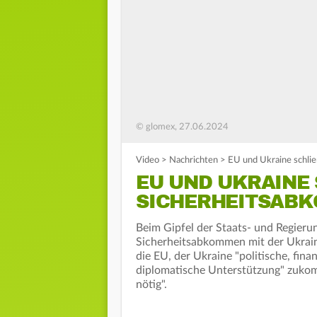
© glomex, 27.06.2024
Video
>
Nachrichten
>
EU und Ukraine schli
EU UND UKRAINE S
ICHERHEITSABK
Beim Gipfel der Staats- und Regierun
Sicherheitsabkommen mit der Ukrain
die EU, der Ukraine "politische, finan
diplomatische Unterstützung" zukomm
nötig".