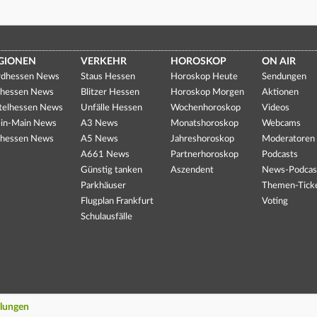
GIONEN
VERKEHR
HOROSKOP
ON AIR
dhessen News
Staus Hessen
Horoskop Heute
Sendungen
hessen News
Blitzer Hessen
Horoskop Morgen
Aktionen
telhessen News
Unfälle Hessen
Wochenhoroskop
Videos
in-Main News
A3 News
Monatshoroskop
Webcams
hessen News
A5 News
Jahreshoroskop
Moderatoren
A661 News
Partnerhoroskop
Podcasts
Günstig tanken
Aszendent
News-Podcas
Parkhäuser
Themen-Tick
Flugplan Frankfurt
Voting
Schulausfälle
llungen