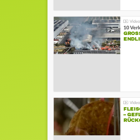
10 Ver
GROSS
NDLI
FLEI
– GEF
ÜCKG