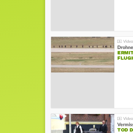
Drohnen
ERMI
FLUG
Vermis
TOD 