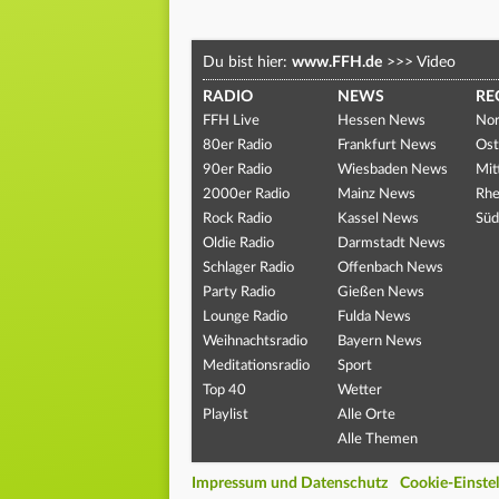
Du bist hier:
www.FFH.de
>>>
Video
RADIO
NEWS
RE
FFH Live
Hessen News
Nor
80er Radio
Frankfurt News
Ost
90er Radio
Wiesbaden News
Mit
2000er Radio
Mainz News
Rhe
Rock Radio
Kassel News
Süd
Oldie Radio
Darmstadt News
Schlager Radio
Offenbach News
Party Radio
Gießen News
Lounge Radio
Fulda News
Weihnachtsradio
Bayern News
Meditationsradio
Sport
Top 40
Wetter
Playlist
Alle Orte
Alle Themen
Impressum und Datenschutz
Cookie-Einste