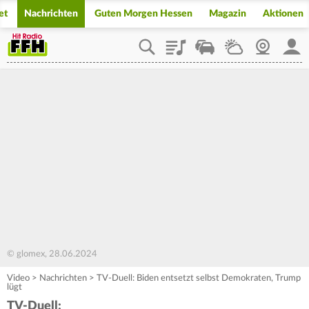
et
Nachrichten
Guten Morgen Hessen
Magazin
Aktionen
Playlist
Staupilot
Wetter
Webcam
Mein
© glomex, 28.06.2024
Video
>
Nachrichten
>
TV-Duell: Biden entsetzt selbst Demokraten, Trump
lügt
TV-Duell: