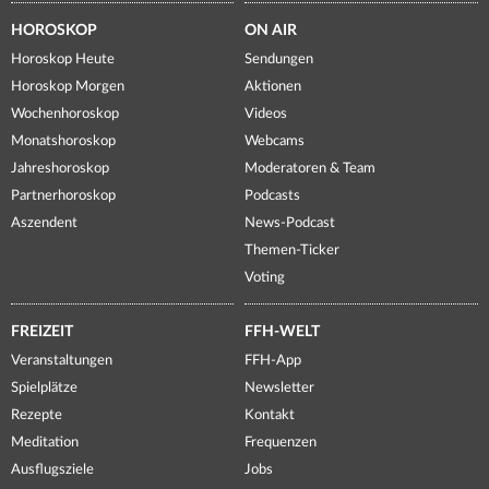
HOROSKOP
ON AIR
Horoskop Heute
Sendungen
Horoskop Morgen
Aktionen
Wochenhoroskop
Videos
Monatshoroskop
Webcams
Jahreshoroskop
Moderatoren & Team
Partnerhoroskop
Podcasts
Aszendent
News-Podcast
Themen-Ticker
Voting
FREIZEIT
FFH-WELT
Veranstaltungen
FFH-App
Spielplätze
Newsletter
Rezepte
Kontakt
Meditation
Frequenzen
Ausflugsziele
Jobs