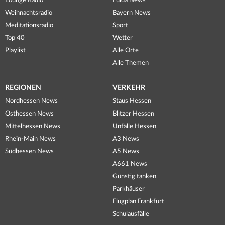
Lounge Radio
Fulda News
Weihnachtsradio
Bayern News
Meditationsradio
Sport
Top 40
Wetter
Playlist
Alle Orte
Alle Themen
REGIONEN
VERKEHR
Nordhessen News
Staus Hessen
Osthessen News
Blitzer Hessen
Mittelhessen News
Unfälle Hessen
Rhein-Main News
A3 News
Südhessen News
A5 News
A661 News
Günstig tanken
Parkhäuser
Flugplan Frankfurt
Schulausfälle