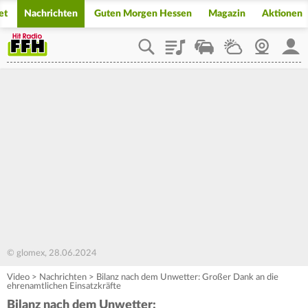
et
Nachrichten
Guten Morgen Hessen
Magazin
Aktionen
Playlist
Staupilot
Wetter
Webcam
Mein
© glomex, 28.06.2024
Video
>
Nachrichten
>
Bilanz nach dem Unwetter: Großer Dank an die
ehrenamtlichen Einsatzkräfte
Bilanz nach dem Unwetter: