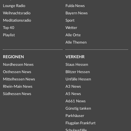
Lounge Radio
Fulda News
Weihnachtsradio
Bayern News
Meditationsradio
Sport
Top 40
Wetter
Playlist
Alle Orte
Alle Themen
REGIONEN
VERKEHR
Nordhessen News
Staus Hessen
Osthessen News
Blitzer Hessen
Mittelhessen News
Unfälle Hessen
Rhein-Main News
A3 News
Südhessen News
A5 News
A661 News
Günstig tanken
Parkhäuser
Flugplan Frankfurt
Schulausfälle