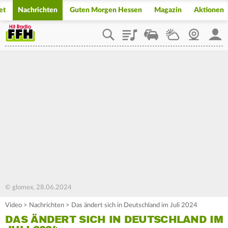
et
Nachrichten
Guten Morgen Hessen
Magazin
Aktionen
Playlist
Staupilot
Wetter
Webcam
Mein
© glomex, 28.06.2024
Video
>
Nachrichten
>
Das ändert sich in Deutschland im Juli 2024
DAS ÄNDERT SICH IN DEUTSCHLAND IM