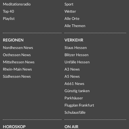
Meditationsradio
Sport
Top 40
Wetter
Playlist
Alle Orte
Alle Themen
REGIONEN
VERKEHR
Nordhessen News
Staus Hessen
Osthessen News
Blitzer Hessen
Mittelhessen News
Unfälle Hessen
Rhein-Main News
A3 News
Südhessen News
A5 News
A661 News
Günstig tanken
Parkhäuser
Flugplan Frankfurt
Schulausfälle
HOROSKOP
ON AIR