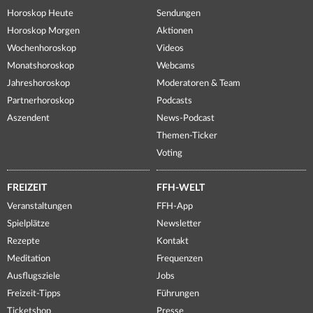
Horoskop Heute
Sendungen
Horoskop Morgen
Aktionen
Wochenhoroskop
Videos
Monatshoroskop
Webcams
Jahreshoroskop
Moderatoren & Team
Partnerhoroskop
Podcasts
Aszendent
News-Podcast
Themen-Ticker
Voting
FREIZEIT
FFH-WELT
Veranstaltungen
FFH-App
Spielplätze
Newsletter
Rezepte
Kontakt
Meditation
Frequenzen
Ausflugsziele
Jobs
Freizeit-Tipps
Führungen
Ticketshop
Presse