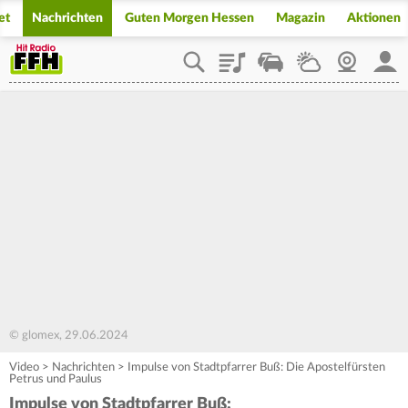
et
Nachrichten
Guten Morgen Hessen
Magazin
Aktionen
Playlist
Staupilot
Wetter
Webcam
Mein
© glomex, 29.06.2024
Video
>
Nachrichten
>
Impulse von Stadtpfarrer Buß: Die Apostelfürsten
Petrus und Paulus
Impulse von Stadtpfarrer Buß: