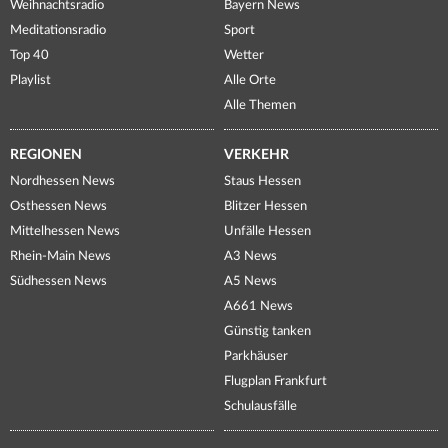
Weihnachtsradio
Bayern News
Meditationsradio
Sport
Top 40
Wetter
Playlist
Alle Orte
Alle Themen
REGIONEN
VERKEHR
Nordhessen News
Staus Hessen
Osthessen News
Blitzer Hessen
Mittelhessen News
Unfälle Hessen
Rhein-Main News
A3 News
Südhessen News
A5 News
A661 News
Günstig tanken
Parkhäuser
Flugplan Frankfurt
Schulausfälle