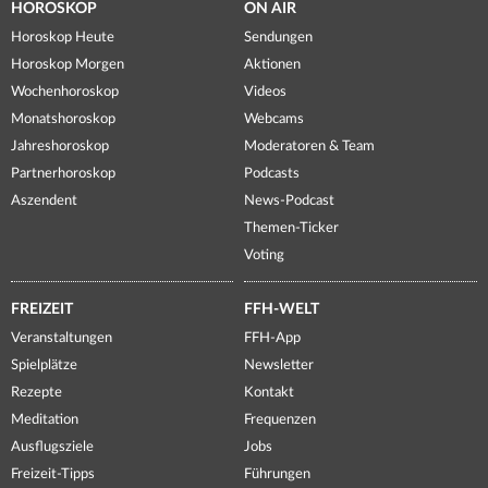
HOROSKOP
ON AIR
Horoskop Heute
Sendungen
Horoskop Morgen
Aktionen
Wochenhoroskop
Videos
Monatshoroskop
Webcams
Jahreshoroskop
Moderatoren & Team
Partnerhoroskop
Podcasts
Aszendent
News-Podcast
Themen-Ticker
Voting
FREIZEIT
FFH-WELT
Veranstaltungen
FFH-App
Spielplätze
Newsletter
Rezepte
Kontakt
Meditation
Frequenzen
Ausflugsziele
Jobs
Freizeit-Tipps
Führungen