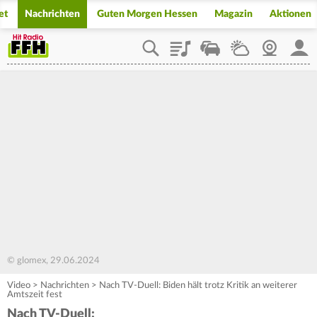
et
Nachrichten
Guten Morgen Hessen
Magazin
Aktionen
Playlist
Staupilot
Wetter
Webcam
Mein
© glomex, 29.06.2024
Video
>
Nachrichten
>
Nach TV-Duell: Biden hält trotz Kritik an weiterer
Amtszeit fest
Nach TV-Duell: