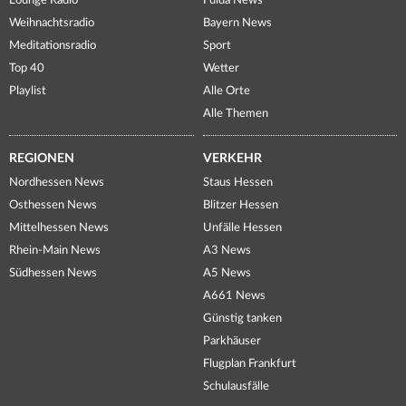
Lounge Radio
Fulda News
Weihnachtsradio
Bayern News
Meditationsradio
Sport
Top 40
Wetter
Playlist
Alle Orte
Alle Themen
REGIONEN
VERKEHR
Nordhessen News
Staus Hessen
Osthessen News
Blitzer Hessen
Mittelhessen News
Unfälle Hessen
Rhein-Main News
A3 News
Südhessen News
A5 News
A661 News
Günstig tanken
Parkhäuser
Flugplan Frankfurt
Schulausfälle