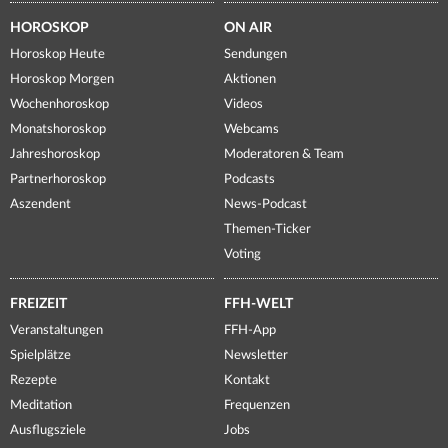
HOROSKOP
ON AIR
Horoskop Heute
Sendungen
Horoskop Morgen
Aktionen
Wochenhoroskop
Videos
Monatshoroskop
Webcams
Jahreshoroskop
Moderatoren & Team
Partnerhoroskop
Podcasts
Aszendent
News-Podcast
Themen-Ticker
Voting
FREIZEIT
FFH-WELT
Veranstaltungen
FFH-App
Spielplätze
Newsletter
Rezepte
Kontakt
Meditation
Frequenzen
Ausflugsziele
Jobs