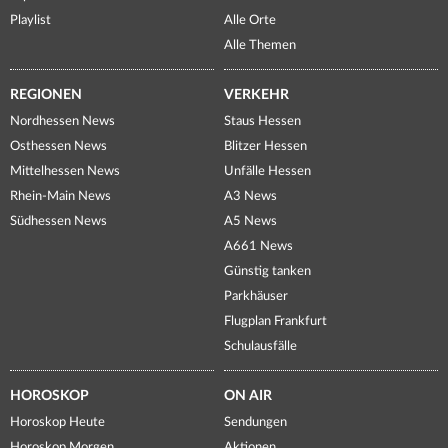
Playlist
Alle Orte
Alle Themen
REGIONEN
VERKEHR
Nordhessen News
Staus Hessen
Osthessen News
Blitzer Hessen
Mittelhessen News
Unfälle Hessen
Rhein-Main News
A3 News
Südhessen News
A5 News
A661 News
Günstig tanken
Parkhäuser
Flugplan Frankfurt
Schulausfälle
HOROSKOP
ON AIR
Horoskop Heute
Sendungen
Horoskop Morgen
Aktionen