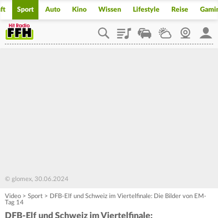
ft
Sport
Auto
Kino
Wissen
Lifestyle
Reise
Gami
Playlist
Staupilot
Wetter
Webcam
Mein
© glomex, 30.06.2024
Video
>
Sport
>
DFB-Elf und Schweiz im Viertelfinale: Die Bilder von EM-
Tag 14
DFB-Elf und Schweiz im Viertelfinale: