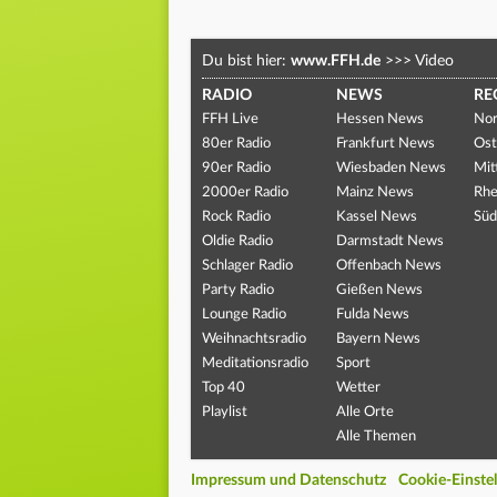
Du bist hier:
www.FFH.de
>>>
Video
RADIO
NEWS
RE
FFH Live
Hessen News
Nor
80er Radio
Frankfurt News
Ost
90er Radio
Wiesbaden News
Mit
2000er Radio
Mainz News
Rhe
Rock Radio
Kassel News
Süd
Oldie Radio
Darmstadt News
Schlager Radio
Offenbach News
Party Radio
Gießen News
Lounge Radio
Fulda News
Weihnachtsradio
Bayern News
Meditationsradio
Sport
Top 40
Wetter
Playlist
Alle Orte
Alle Themen
Impressum und Datenschutz
Cookie-Einste