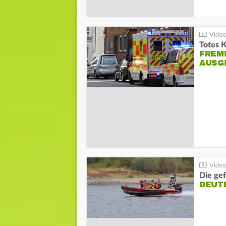
Totes 
FREM
AUSG
Die gef
DEUT