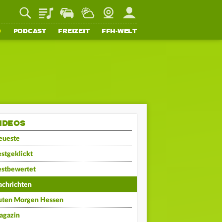
Playlist
Staupilot
Wetter
Webcam
Mein FFH
O
PODCAST
FREIZEIT
FFH-WELT
IDEOS
eueste
stgeklickt
estbewertet
achrichten
uten Morgen Hessen
agazin