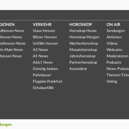
GIONEN
VERKEHR
HOROSKOP
ON AIR
dhessen News
Staus Hessen
Horoskop Heute
Sendungen
hessen News
Blitzer Hessen
Horoskop Morgen
Aktionen
telhessen News
Unfälle Hessen
Wochenhoroskop
Videos
in-Main News
A3 News
Monatshoroskop
Webcams
hessen News
A5 News
Jahreshoroskop
Moderatoren
A661 News
Partnerhoroskop
Podcasts
Günstig tanken
Aszendent
News-Podcas
Parkhäuser
Themen-Tick
Flugplan Frankfurt
Voting
Schulausfälle
llungen