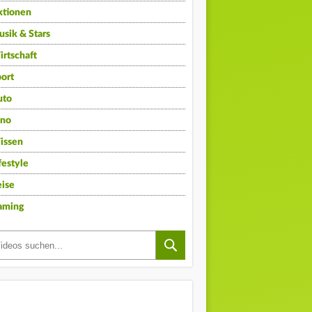
ktionen
sik & Stars
rtschaft
ort
uto
ino
issen
festyle
ise
aming