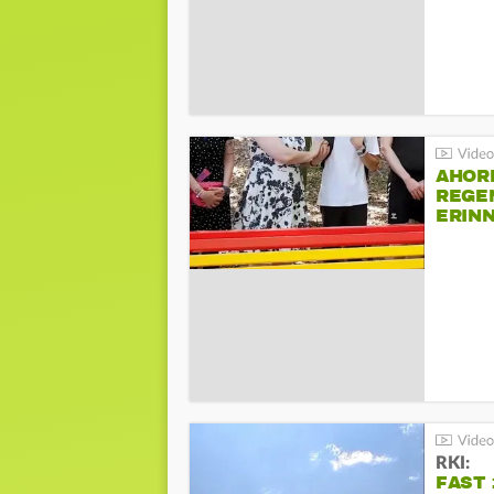
AHOR
REGE
ERIN
BEIM 
RKI:
FAST 