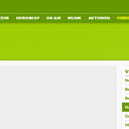
KEHR
HOROSKOP
ON AIR
MUSIK
AKTIONEN
VIDE
V
N
Be
B
N
G
M