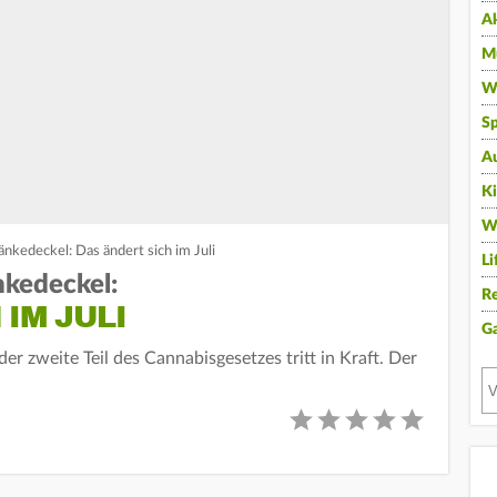
A
Mu
Wi
Sp
A
K
W
nkedeckel: Das ändert sich im Juli
Li
nkedeckel:
Re
 IM JULI
G
er zweite Teil des Cannabisgesetzes tritt in Kraft. Der