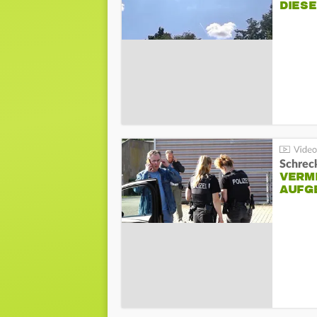
DIES
Schreck
VERM
AUFG