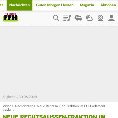
et
Nachrichten
Guten Morgen Hessen
Magazin
Aktionen
Playlist
Staupilot
Wetter
Webcam
Mein
© glomex, 30.06.2024
Video
>
Nachrichten
>
Neue Rechtsaußen-Fraktion im EU-Parlament
geplant
NEUE RECHTSAUSSEN-FRAKTION IM E