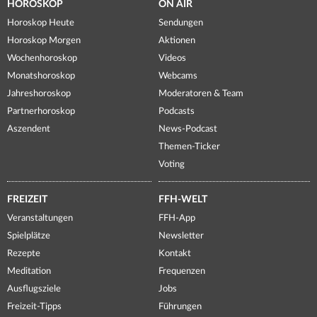
HOROSKOP
ON AIR
Horoskop Heute
Sendungen
Horoskop Morgen
Aktionen
Wochenhoroskop
Videos
Monatshoroskop
Webcams
Jahreshoroskop
Moderatoren & Team
Partnerhoroskop
Podcasts
Aszendent
News-Podcast
Themen-Ticker
Voting
FREIZEIT
FFH-WELT
Veranstaltungen
FFH-App
Spielplätze
Newsletter
Rezepte
Kontakt
Meditation
Frequenzen
Ausflugsziele
Jobs
Freizeit-Tipps
Führungen