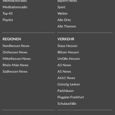
Weihnachtsradio
Bayern News
Meditationsradio
Sport
Top 40
Wetter
Playlist
Alle Orte
Alle Themen
REGIONEN
VERKEHR
Nordhessen News
Staus Hessen
Osthessen News
Blitzer Hessen
Mittelhessen News
Unfälle Hessen
Rhein-Main News
A3 News
Südhessen News
A5 News
A661 News
Günstig tanken
Parkhäuser
Flugplan Frankfurt
Schulausfälle