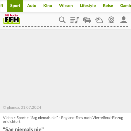
ft
Sport
Auto
Kino
Wissen
Lifestyle
Reise
Gami
Playlist
Staupilot
Wetter
Webcam
Mein
© glomex, 01.07.2024
Video
>
Sport
>
"Sag niemals nie" - England-Fans nach Viertelfinal-Einzug
erleichtert
"Sag niemals nie"