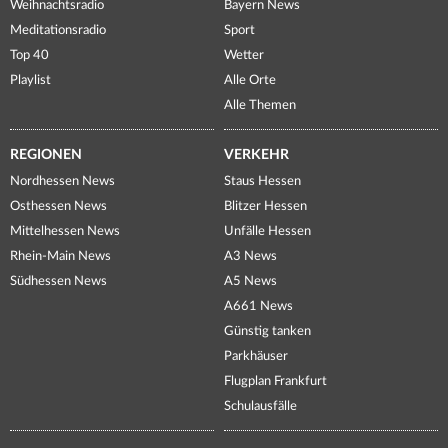
Weihnachtsradio
Bayern News
Meditationsradio
Sport
Top 40
Wetter
Playlist
Alle Orte
Alle Themen
REGIONEN
VERKEHR
Nordhessen News
Staus Hessen
Osthessen News
Blitzer Hessen
Mittelhessen News
Unfälle Hessen
Rhein-Main News
A3 News
Südhessen News
A5 News
A661 News
Günstig tanken
Parkhäuser
Flugplan Frankfurt
Schulausfälle