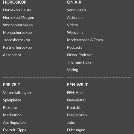
HOROSKOP
ON AIR
Horoskop Heute
Sendungen
Horoskop Morgen
Aktionen
Wochenhoroskop
Videos
Monatshoroskop
Webcams
Jahreshoroskop
Moderatoren & Team
Partnerhoroskop
Podcasts
Aszendent
News-Podcast
Themen-Ticker
Voting
FREIZEIT
FFH-WELT
Veranstaltungen
FFH-App
Spielplätze
Newsletter
Rezepte
Kontakt
Meditation
Frequenzen
Ausflugsziele
Jobs
Freizeit-Tipps
Führungen