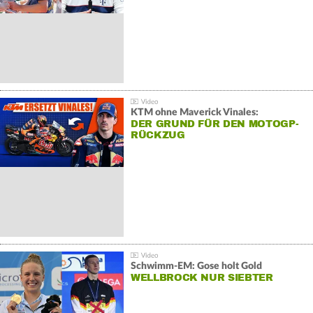
KTM ohne Maverick Vinales:
DER GRUND FÜR DEN MOTOGP-
RÜCKZUG
Schwimm-EM: Gose holt Gold
WELLBROCK NUR SIEBTER