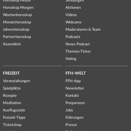
Horoskop Heute
Sendungen
Horoskop Morgen
Aktionen
Wochenhoroskop
Videos
Monatshoroskop
Webcams
Jahreshoroskop
Moderatoren & Team
Partnerhoroskop
Podcasts
Aszendent
News-Podcast
Themen-Ticker
Voting
FREIZEIT
FFH-WELT
Veranstaltungen
FFH-App
Spielplätze
Newsletter
Rezepte
Kontakt
Meditation
Frequenzen
Ausflugsziele
Jobs
Freizeit-Tipps
Führungen
Ticketshop
Presse