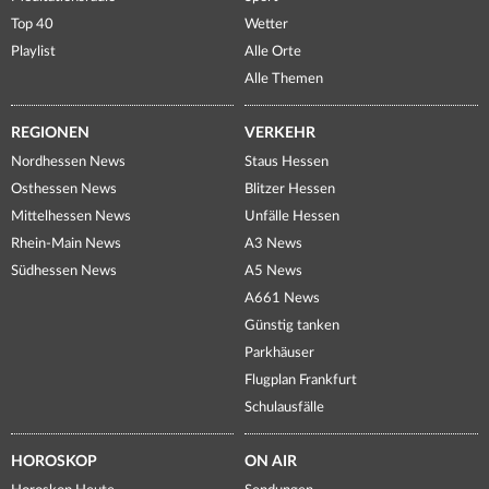
Top 40
Wetter
Playlist
Alle Orte
Alle Themen
REGIONEN
VERKEHR
Nordhessen News
Staus Hessen
Osthessen News
Blitzer Hessen
Mittelhessen News
Unfälle Hessen
Rhein-Main News
A3 News
Südhessen News
A5 News
A661 News
Günstig tanken
Parkhäuser
Flugplan Frankfurt
Schulausfälle
HOROSKOP
ON AIR