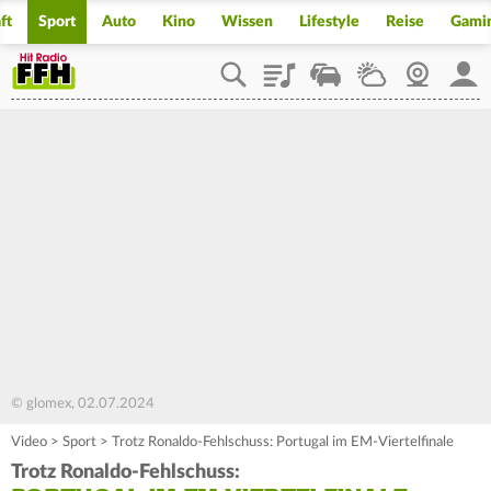
ft
Sport
Auto
Kino
Wissen
Lifestyle
Reise
Gami
Playlist
Staupilot
Wetter
Webcam
Mein
© glomex, 02.07.2024
Video
>
Sport
>
Trotz Ronaldo-Fehlschuss: Portugal im EM-Viertelfinale
Trotz Ronaldo-Fehlschuss: