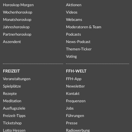
Horoskop Morgen
Aktionen
Wochenhoroskop
Videos
Monatshoroskop
Webcams
Jahreshoroskop
Moderatoren & Team
Partnerhoroskop
Podcasts
Aszendent
News-Podcast
Themen-Ticker
Voting
FREIZEIT
FFH-WELT
Veranstaltungen
FFH-App
Spielplätze
Newsletter
Rezepte
Kontakt
Meditation
Frequenzen
Ausflugsziele
Jobs
Freizeit-Tipps
Führungen
Ticketshop
Presse
Lotto Hessen
Radiowerbung