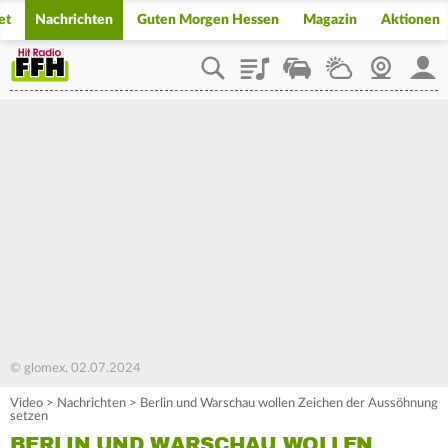
et
Nachrichten
Guten Morgen Hessen
Magazin
Aktionen
Playlist
Staupilot
Wetter
Webcam
Mein
© glomex, 02.07.2024
Video
>
Nachrichten
>
Berlin und Warschau wollen Zeichen der Aussöhnung
setzen
BERLIN UND WARSCHAU WOLLEN