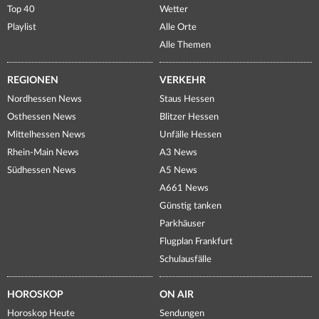
Top 40
Wetter
Playlist
Alle Orte
Alle Themen
REGIONEN
VERKEHR
Nordhessen News
Staus Hessen
Osthessen News
Blitzer Hessen
Mittelhessen News
Unfälle Hessen
Rhein-Main News
A3 News
Südhessen News
A5 News
A661 News
Günstig tanken
Parkhäuser
Flugplan Frankfurt
Schulausfälle
HOROSKOP
ON AIR
Horoskop Heute
Sendungen