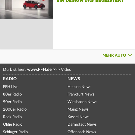
EIN DESIGN DAS BEGEISTERT
MEHR AUTO
Du bist hier:
www.FFH.de
>>>
Video
RADIO
NEWS
FFH Live
Hessen News
80er Radio
Frankfurt News
90er Radio
Wiesbaden News
2000er Radio
Mainz News
Rock Radio
Kassel News
Oldie Radio
Darmstadt News
Schlager Radio
Offenbach News