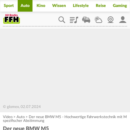
Sport
Auto
Kino
Wissen
Lifestyle
Reise
Gaming
Playlist
Staupilot
Wetter
Webcam
Mein
© glomex, 02.07.2024
Video
>
Auto
>
Der neue BMW M5 - Hochwertige Fahrwerkstechnik mit M
spezifischer Abstimmung
Der neue BMW M5