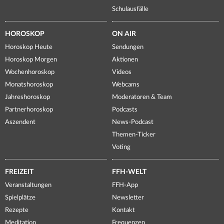
Schulausfälle
HOROSKOP
ON AIR
Horoskop Heute
Sendungen
Horoskop Morgen
Aktionen
Wochenhoroskop
Videos
Monatshoroskop
Webcams
Jahreshoroskop
Moderatoren & Team
Partnerhoroskop
Podcasts
Aszendent
News-Podcast
Themen-Ticker
Voting
FREIZEIT
FFH-WELT
Veranstaltungen
FFH-App
Spielplätze
Newsletter
Rezepte
Kontakt
Meditation
Frequenzen