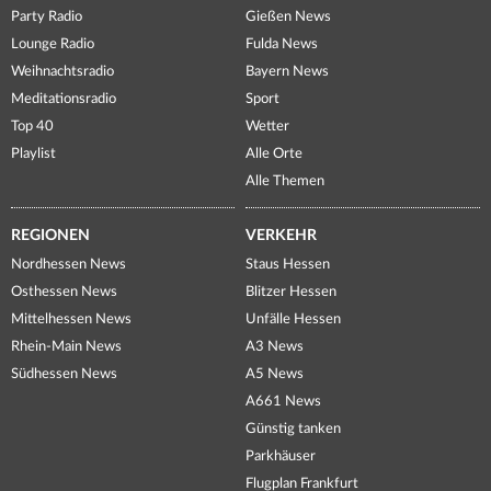
Party Radio
Gießen News
Lounge Radio
Fulda News
Weihnachtsradio
Bayern News
Meditationsradio
Sport
Top 40
Wetter
Playlist
Alle Orte
Alle Themen
REGIONEN
VERKEHR
Nordhessen News
Staus Hessen
Osthessen News
Blitzer Hessen
Mittelhessen News
Unfälle Hessen
Rhein-Main News
A3 News
Südhessen News
A5 News
A661 News
Günstig tanken
Parkhäuser
Flugplan Frankfurt