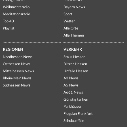
Lounge Radio
Fulda News
Weihnachtsradio
Bayern News
Meditationsradio
Sport
Top 40
Wetter
Playlist
Alle Orte
Alle Themen
REGIONEN
VERKEHR
Nordhessen News
Staus Hessen
Osthessen News
Blitzer Hessen
Mittelhessen News
Unfälle Hessen
Rhein-Main News
A3 News
Südhessen News
A5 News
A661 News
Günstig tanken
Parkhäuser
Flugplan Frankfurt
Schulausfälle