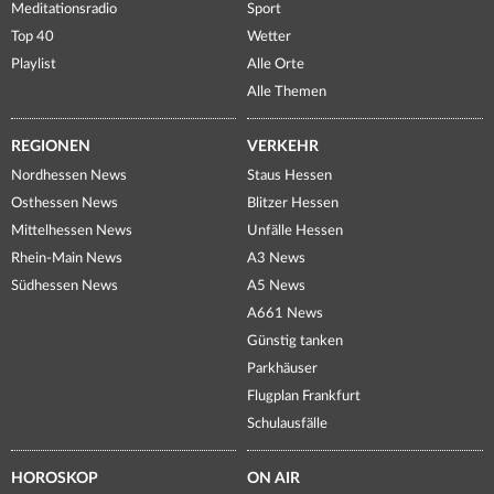
Meditationsradio
Sport
Top 40
Wetter
Playlist
Alle Orte
Alle Themen
REGIONEN
VERKEHR
Nordhessen News
Staus Hessen
Osthessen News
Blitzer Hessen
Mittelhessen News
Unfälle Hessen
Rhein-Main News
A3 News
Südhessen News
A5 News
A661 News
Günstig tanken
Parkhäuser
Flugplan Frankfurt
Schulausfälle
HOROSKOP
ON AIR