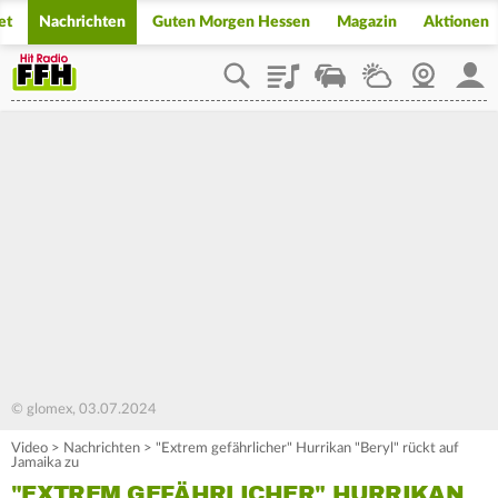
et
Nachrichten
Guten Morgen Hessen
Magazin
Aktionen
Playlist
Staupilot
Wetter
Webcam
Mein
© glomex, 03.07.2024
Video
>
Nachrichten
>
"Extrem gefährlicher" Hurrikan "Beryl" rückt auf
Jamaika zu
"EXTREM GEFÄHRLICHER" HURRIKAN