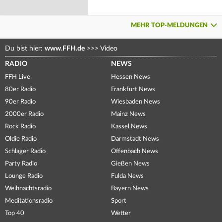
MEHR TOP-MELDUNGEN
Du bist hier:
www.FFH.de
>>>
Video
RADIO
NEWS
FFH Live
Hessen News
80er Radio
Frankfurt News
90er Radio
Wiesbaden News
2000er Radio
Mainz News
Rock Radio
Kassel News
Oldie Radio
Darmstadt News
Schlager Radio
Offenbach News
Party Radio
Gießen News
Lounge Radio
Fulda News
Weihnachtsradio
Bayern News
Meditationsradio
Sport
Top 40
Wetter