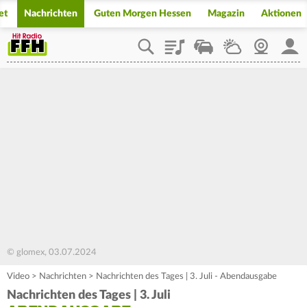
et
Nachrichten
Guten Morgen Hessen
Magazin
Aktionen
Playlist
Staupilot
Wetter
Webcam
Mein
© glomex, 03.07.2024
Video
>
Nachrichten
>
Nachrichten des Tages | 3. Juli - Abendausgabe
Nachrichten des Tages | 3. Juli