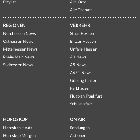
Playlist
Alle Orte
Alle Themen
REGIONEN
VERKEHR
Nordhessen News
Staus Hessen
Osthessen News
Blitzer Hessen
Mittelhessen News
Unfälle Hessen
Rhein-Main News
A3 News
Südhessen News
A5 News
A661 News
Günstig tanken
Parkhäuser
Flugplan Frankfurt
Schulausfälle
HOROSKOP
ON AIR
Horoskop Heute
Sendungen
Horoskop Morgen
Aktionen