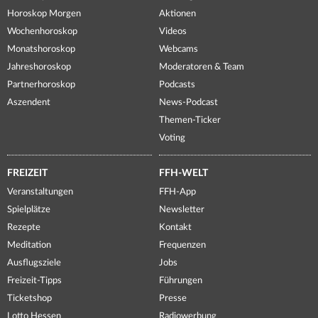
Horoskop Morgen
Aktionen
Wochenhoroskop
Videos
Monatshoroskop
Webcams
Jahreshoroskop
Moderatoren & Team
Partnerhoroskop
Podcasts
Aszendent
News-Podcast
Themen-Ticker
Voting
FREIZEIT
FFH-WELT
Veranstaltungen
FFH-App
Spielplätze
Newsletter
Rezepte
Kontakt
Meditation
Frequenzen
Ausflugsziele
Jobs
Freizeit-Tipps
Führungen
Ticketshop
Presse
Lotto Hessen
Radiowerbung