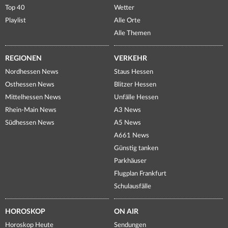
Top 40
Wetter
Playlist
Alle Orte
Alle Themen
REGIONEN
VERKEHR
Nordhessen News
Staus Hessen
Osthessen News
Blitzer Hessen
Mittelhessen News
Unfälle Hessen
Rhein-Main News
A3 News
Südhessen News
A5 News
A661 News
Günstig tanken
Parkhäuser
Flugplan Frankfurt
Schulausfälle
HOROSKOP
ON AIR
Horoskop Heute
Sendungen