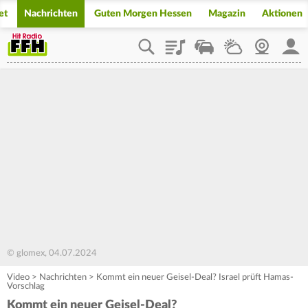
et
Nachrichten
Guten Morgen Hessen
Magazin
Aktionen
Playlist
Staupilot
Wetter
Webcam
Mein
© glomex, 04.07.2024
Video
>
Nachrichten
>
Kommt ein neuer Geisel-Deal? Israel prüft Hamas-
Vorschlag
Kommt ein neuer Geisel-Deal?