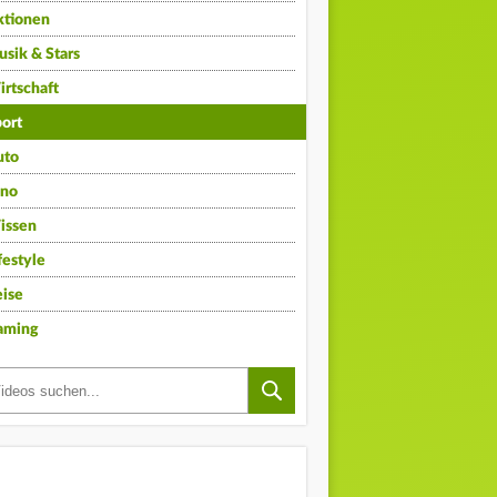
ktionen
sik & Stars
rtschaft
ort
uto
ino
issen
festyle
ise
aming