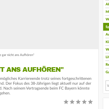
A
Mu
Wi
Sp
A
K
W
 gar nicht ans Aufhören"
Li
Re
HT ANS AUFHÖREN"
G
ögliches Karriereende trotz seines fortgeschrittenen
nd. Der Fokus des 38-Jährigen liegt aktuell nur auf der
d. Nach seinem Vertragsende beim FC Bayern könnte
gehen.