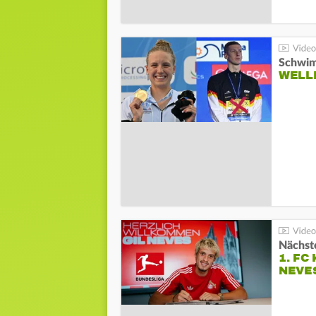
Schwim
WELL
Nächste
1. FC
NEVE