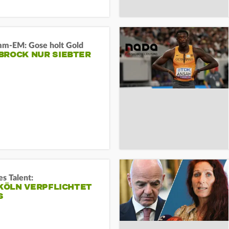
m-EM: Gose holt Gold
BROCK NUR SIEBTER
s Talent:
 KÖLN VERPFLICHTET
S