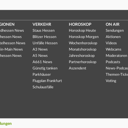
GIONEN
VERKEHR
HOROSKOP
ON AIR
dhessen News
Staus Hessen
Horoskop Heute
Sendungen
hessen News
Blitzer Hessen
Horoskop Morgen
Aktionen
telhessen News
Unfälle Hessen
Wochenhoroskop
Videos
in-Main News
A3 News
Monatshoroskop
Webcams
hessen News
A5 News
Jahreshoroskop
Moderatoren
A661 News
Partnerhoroskop
Podcasts
Günstig tanken
Aszendent
News-Podcas
Parkhäuser
Themen-Tick
Flugplan Frankfurt
Voting
Schulausfälle
llungen