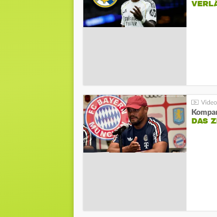
VERL
Kompa
DAS Z