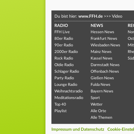
Du bist hier:
www.FFH.de
>>>
Video
RADIO
NEWS
RE
FFH Live
Hessen News
Nor
80er Radio
Frankfurt News
Ost
90er Radio
Wiesbaden News
Mit
2000er Radio
Mainz News
Rhe
Rock Radio
Kassel News
Süd
Oldie Radio
Darmstadt News
Schlager Radio
Offenbach News
Party Radio
Gießen News
Lounge Radio
Fulda News
Weihnachtsradio
Bayern News
Meditationsradio
Sport
Top 40
Wetter
Playlist
Alle Orte
Alle Themen
Impressum und Datenschutz
Cookie-Einste