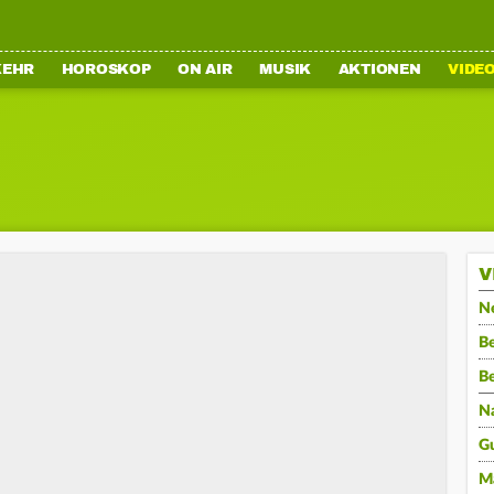
KEHR
HOROSKOP
ON AIR
MUSIK
AKTIONEN
VIDE
V
N
Be
B
N
G
M