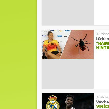
Lücken
"HABE
HINT
Wechse
VINÍC