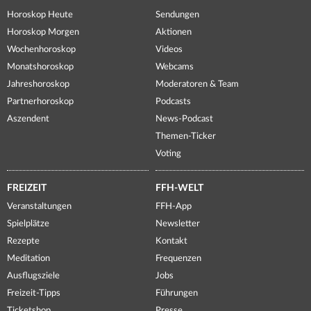
Horoskop Heute
Sendungen
Horoskop Morgen
Aktionen
Wochenhoroskop
Videos
Monatshoroskop
Webcams
Jahreshoroskop
Moderatoren & Team
Partnerhoroskop
Podcasts
Aszendent
News-Podcast
Themen-Ticker
Voting
FREIZEIT
FFH-WELT
Veranstaltungen
FFH-App
Spielplätze
Newsletter
Rezepte
Kontakt
Meditation
Frequenzen
Ausflugsziele
Jobs
Freizeit-Tipps
Führungen
Ticketshop
Presse