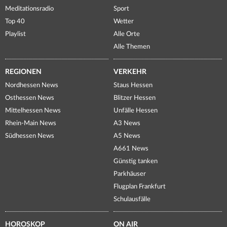
Meditationsradio
Sport
Top 40
Wetter
Playlist
Alle Orte
Alle Themen
REGIONEN
VERKEHR
Nordhessen News
Staus Hessen
Osthessen News
Blitzer Hessen
Mittelhessen News
Unfälle Hessen
Rhein-Main News
A3 News
Südhessen News
A5 News
A661 News
Günstig tanken
Parkhäuser
Flugplan Frankfurt
Schulausfälle
HOROSKOP
ON AIR