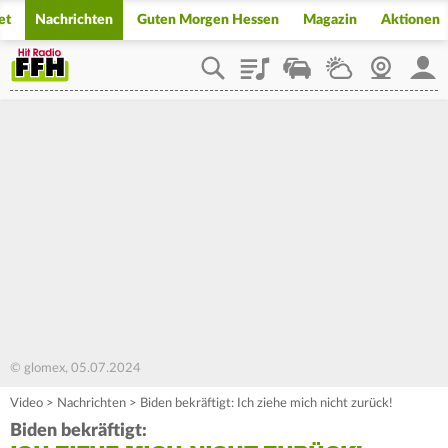
et
Nachrichten
Guten Morgen Hessen
Magazin
Aktionen
Playlist
Staupilot
Wetter
Webcam
Mein
© glomex, 05.07.2024
Video
>
Nachrichten
>
Biden bekräftigt: Ich ziehe mich nicht zurück!
Biden bekräftigt: