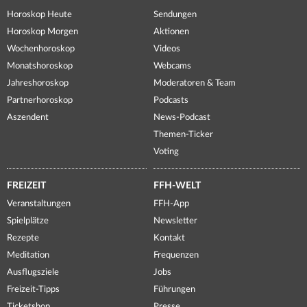
Horoskop Heute
Sendungen
Horoskop Morgen
Aktionen
Wochenhoroskop
Videos
Monatshoroskop
Webcams
Jahreshoroskop
Moderatoren & Team
Partnerhoroskop
Podcasts
Aszendent
News-Podcast
Themen-Ticker
Voting
FREIZEIT
FFH-WELT
Veranstaltungen
FFH-App
Spielplätze
Newsletter
Rezepte
Kontakt
Meditation
Frequenzen
Ausflugsziele
Jobs
Freizeit-Tipps
Führungen
Ticketshop
Presse