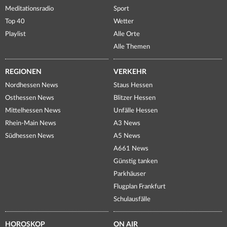
Meditationsradio
Sport
Top 40
Wetter
Playlist
Alle Orte
Alle Themen
REGIONEN
VERKEHR
Nordhessen News
Staus Hessen
Osthessen News
Blitzer Hessen
Mittelhessen News
Unfälle Hessen
Rhein-Main News
A3 News
Südhessen News
A5 News
A661 News
Günstig tanken
Parkhäuser
Flugplan Frankfurt
Schulausfälle
HOROSKOP
ON AIR