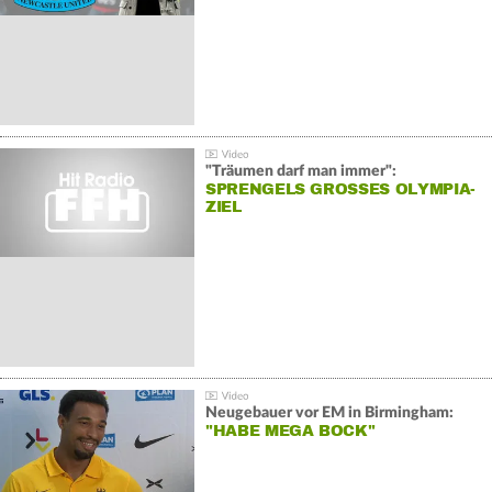
"Träumen darf man immer":
SPRENGELS GROSSES OLYMPIA-Z
IEL
Neugebauer vor EM in Birmingham:
"HABE MEGA BOCK"