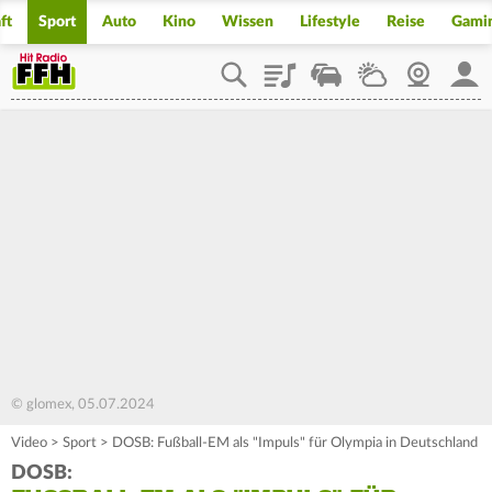
ft
Sport
Auto
Kino
Wissen
Lifestyle
Reise
Gami
Playlist
Staupilot
Wetter
Webcam
Mein
© glomex, 05.07.2024
Video
>
Sport
>
DOSB: Fußball-EM als "Impuls" für Olympia in Deutschland
DOSB: