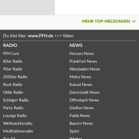
MEHR TOP-MELDUNGEN
Du bist hier:
www.FFH.de
>>>
Video
RADIO
NEWS
FFH Live
Hessen News
80er Radio
Frankfurt News
90er Radio
Wiesbaden News
2000er Radio
Mainz News
Rock Radio
Kassel News
Oldie Radio
Darmstadt News
Schlager Radio
Offenbach News
Party Radio
Gießen News
Lounge Radio
Fulda News
Weihnachtsradio
Bayern News
Meditationsradio
Sport