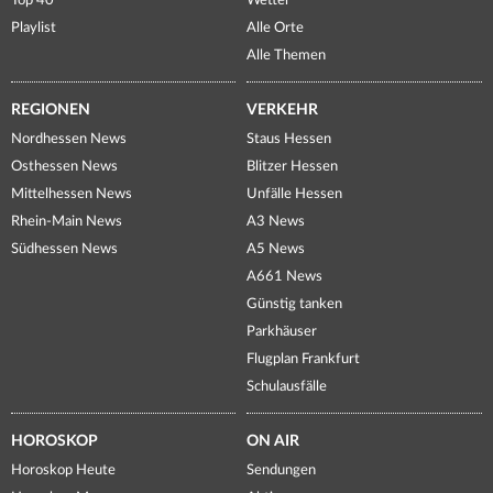
Top 40
Wetter
Playlist
Alle Orte
Alle Themen
REGIONEN
VERKEHR
Nordhessen News
Staus Hessen
Osthessen News
Blitzer Hessen
Mittelhessen News
Unfälle Hessen
Rhein-Main News
A3 News
Südhessen News
A5 News
A661 News
Günstig tanken
Parkhäuser
Flugplan Frankfurt
Schulausfälle
HOROSKOP
ON AIR
Horoskop Heute
Sendungen