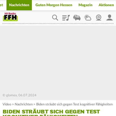
et
Nachrichten
Guten Morgen Hessen
Magazin
Aktionen
Playlist
Staupilot
Wetter
Webcam
Mein
© glomex, 06.07.2024
Video
>
Nachrichten
>
Biden sträubt sich gegen Test kognitiver Fähigkeiten
BIDEN STRÄUBT SICH GEGEN TEST