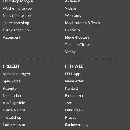
Horoskop Morgen
Aktionen
Wochenhoroskop
Videos
Monatshoroskop
Webcams
Jahreshoroskop
Moderatoren & Team
Partnerhoroskop
Podcasts
Aszendent
News-Podcast
Themen-Ticker
Voting
FREIZEIT
FFH-WELT
Veranstaltungen
FFH-App
Spielplätze
Newsletter
Rezepte
Kontakt
Meditation
Frequenzen
Ausflugsziele
Jobs
Freizeit-Tipps
Führungen
Ticketshop
Presse
Lotto Hessen
Radiowerbung