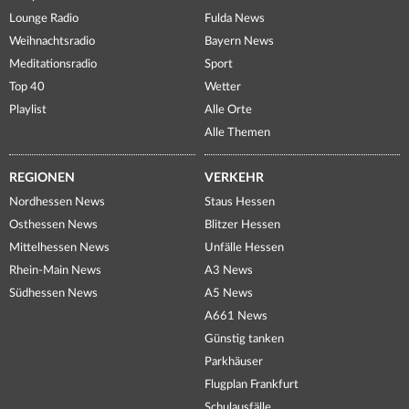
Lounge Radio
Fulda News
Weihnachtsradio
Bayern News
Meditationsradio
Sport
Top 40
Wetter
Playlist
Alle Orte
Alle Themen
REGIONEN
VERKEHR
Nordhessen News
Staus Hessen
Osthessen News
Blitzer Hessen
Mittelhessen News
Unfälle Hessen
Rhein-Main News
A3 News
Südhessen News
A5 News
A661 News
Günstig tanken
Parkhäuser
Flugplan Frankfurt
Schulausfälle