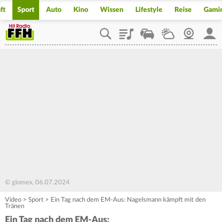
ft
Sport
Auto
Kino
Wissen
Lifestyle
Reise
Gami
Playlist
Staupilot
Wetter
Webcam
Mein
© glomex, 06.07.2024
Video
>
Sport
>
Ein Tag nach dem EM-Aus: Nagelsmann kämpft mit den
Tränen
Ein Tag nach dem EM-Aus: