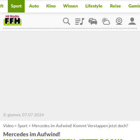
ft
Sport
Auto
Kino
Wissen
Lifestyle
Reise
Gami
Playlist
Staupilot
Wetter
Webcam
Mein
© glomex, 07.07.2024
Video
>
Sport
>
Mercedes im Aufwind! Kommt Verstappen jetzt doch?
Mercedes im Aufwind!