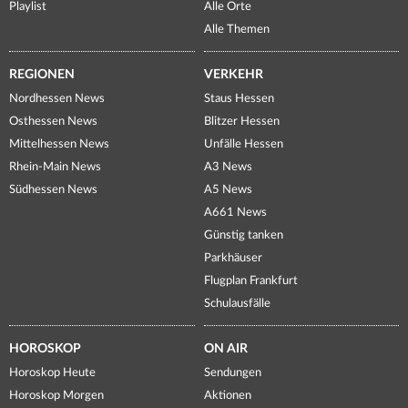
Playlist
Alle Orte
Alle Themen
REGIONEN
VERKEHR
Nordhessen News
Staus Hessen
Osthessen News
Blitzer Hessen
Mittelhessen News
Unfälle Hessen
Rhein-Main News
A3 News
Südhessen News
A5 News
A661 News
Günstig tanken
Parkhäuser
Flugplan Frankfurt
Schulausfälle
HOROSKOP
ON AIR
Horoskop Heute
Sendungen
Horoskop Morgen
Aktionen