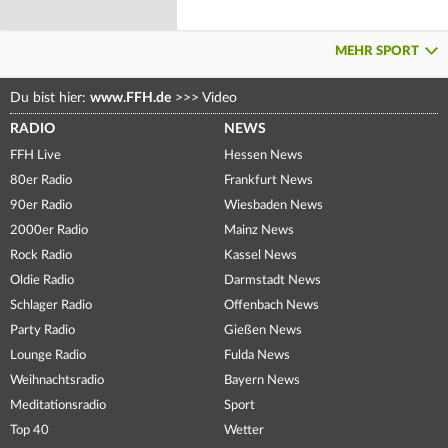
MEHR SPORT
Du bist hier:
www.FFH.de
>>>
Video
RADIO
NEWS
FFH Live
Hessen News
80er Radio
Frankfurt News
90er Radio
Wiesbaden News
2000er Radio
Mainz News
Rock Radio
Kassel News
Oldie Radio
Darmstadt News
Schlager Radio
Offenbach News
Party Radio
Gießen News
Lounge Radio
Fulda News
Weihnachtsradio
Bayern News
Meditationsradio
Sport
Top 40
Wetter