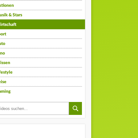
ktionen
sik & Stars
rtschaft
ort
uto
ino
issen
festyle
ise
aming