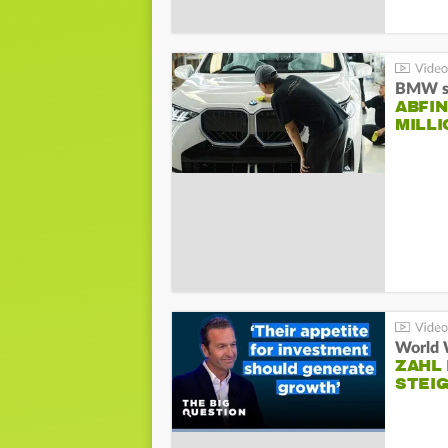
BMW st
ABFI
MILL
World 
ZAHL 
STEIG