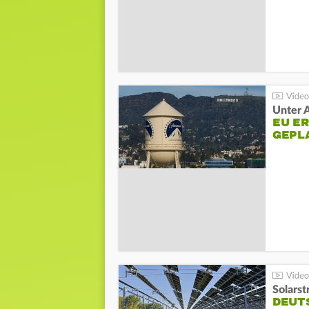
Unter 
EU E
GEPL
Solarst
DEUT