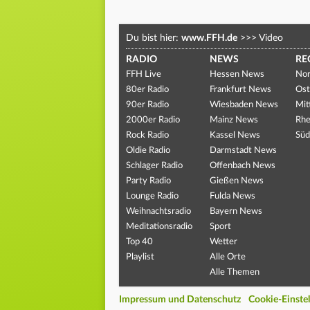
Du bist hier:
www.FFH.de
>>>
Video
RADIO
NEWS
RE
FFH Live
Hessen News
Nor
80er Radio
Frankfurt News
Ost
90er Radio
Wiesbaden News
Mit
2000er Radio
Mainz News
Rhe
Rock Radio
Kassel News
Süd
Oldie Radio
Darmstadt News
Schlager Radio
Offenbach News
Party Radio
Gießen News
Lounge Radio
Fulda News
Weihnachtsradio
Bayern News
Meditationsradio
Sport
Top 40
Wetter
Playlist
Alle Orte
Alle Themen
Impressum und Datenschutz
Cookie-Einste