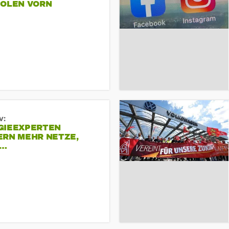
POLEN VORN
v:
GIEEXPERTEN
ERN MEHR NETZE,
R…