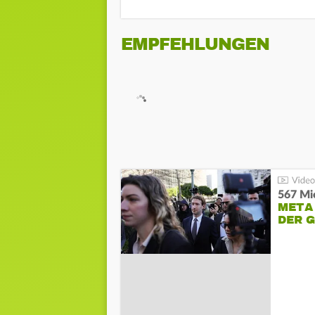
EMPFEHLUNGEN
567 Mio
META
DER 