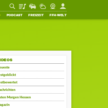
Playlist
Staupilot
Wetter
Webcam
Mein FFH
O
PODCAST
FREIZEIT
FFH-WELT
IDEOS
eueste
stgeklickt
estbewertet
achrichten
uten Morgen Hessen
agazin