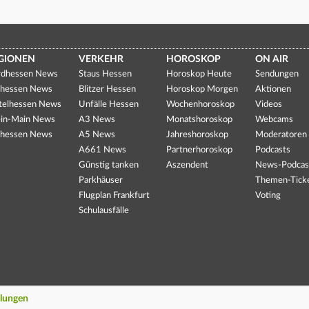
GIONEN
VERKEHR
HOROSKOP
ON AIR
dhessen News
Staus Hessen
Horoskop Heute
Sendungen
hessen News
Blitzer Hessen
Horoskop Morgen
Aktionen
telhessen News
Unfälle Hessen
Wochenhoroskop
Videos
in-Main News
A3 News
Monatshoroskop
Webcams
hessen News
A5 News
Jahreshoroskop
Moderatoren
A661 News
Partnerhoroskop
Podcasts
Günstig tanken
Aszendent
News-Podcas
Parkhäuser
Themen-Tick
Flugplan Frankfurt
Voting
Schulausfälle
llungen