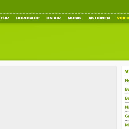
KEHR
HOROSKOP
ON AIR
MUSIK
AKTIONEN
VIDE
V
N
Be
B
N
G
M