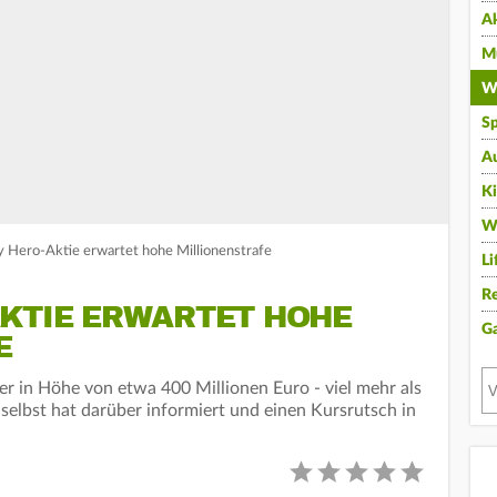
A
Mu
Wi
Sp
A
K
W
y Hero-Aktie erwartet hohe Millionenstrafe
Li
Re
AKTIE ERWARTET HOHE
G
E
er in Höhe von etwa 400 Millionen Euro - viel mehr als
elbst hat darüber informiert und einen Kursrutsch in