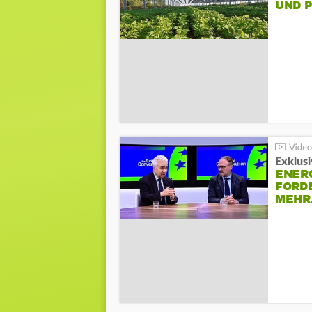
UND 
Exklusi
ENER
FORD
MEH