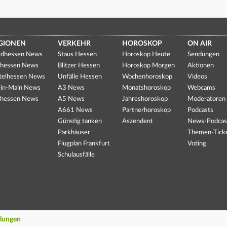
GIONEN
VERKEHR
HOROSKOP
ON AIR
dhessen News
Staus Hessen
Horoskop Heute
Sendungen
hessen News
Blitzer Hessen
Horoskop Morgen
Aktionen
telhessen News
Unfälle Hessen
Wochenhoroskop
Videos
in-Main News
A3 News
Monatshoroskop
Webcams
hessen News
A5 News
Jahreshoroskop
Moderatoren
A661 News
Partnerhoroskop
Podcasts
Günstig tanken
Aszendent
News-Podcas
Parkhäuser
Themen-Tick
Flugplan Frankfurt
Voting
Schulausfälle
llungen