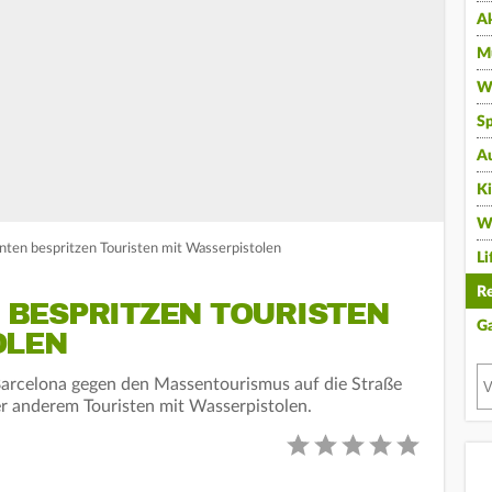
A
Mu
Wi
Sp
A
K
W
ten bespritzen Touristen mit Wasserpistolen
Li
Re
BESPRITZEN TOURISTEN
G
OLEN
arcelona gegen den Massentourismus auf die Straße
er anderem Touristen mit Wasserpistolen.