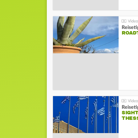
Reiseti
ROAD
Reiseti
SIGHT
THES