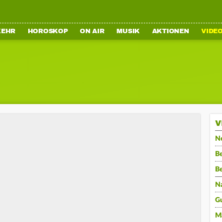
KEHR
HOROSKOP
ON AIR
MUSIK
AKTIONEN
VIDE
V
N
Be
B
N
G
M