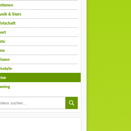
ktionen
sik & Stars
rtschaft
ort
uto
ino
issen
festyle
ise
aming