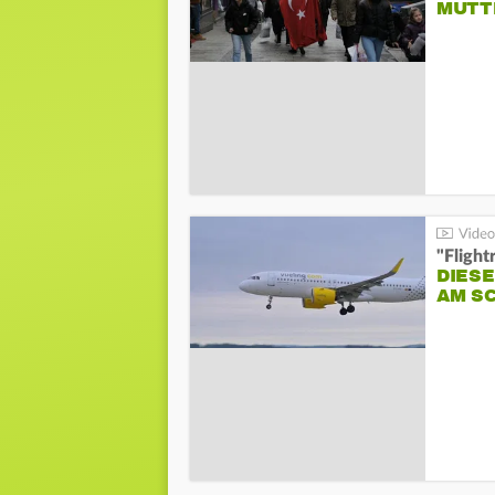
MUTT
"Flight
DIESE
AM S