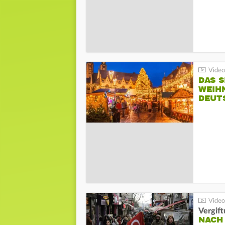
DAS S
WEIH
DEUT
NACH