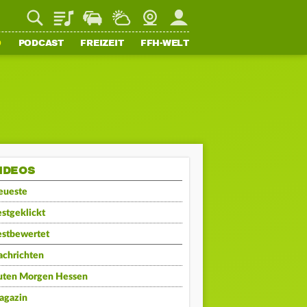
Playlist
Staupilot
Wetter
Webcam
Mein FFH
O
PODCAST
FREIZEIT
FFH-WELT
IDEOS
eueste
stgeklickt
estbewertet
achrichten
uten Morgen Hessen
agazin