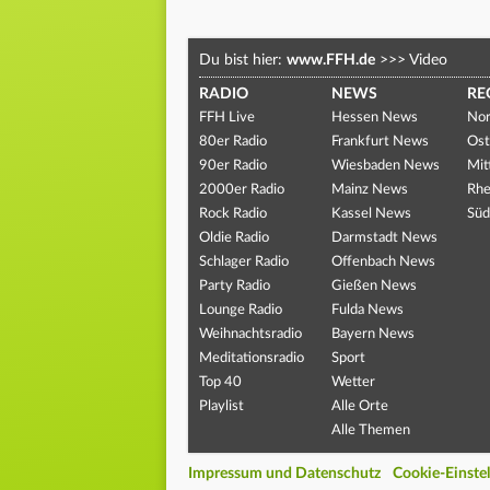
Du bist hier:
www.FFH.de
>>>
Video
RADIO
NEWS
RE
FFH Live
Hessen News
Nor
80er Radio
Frankfurt News
Ost
90er Radio
Wiesbaden News
Mit
2000er Radio
Mainz News
Rhe
Rock Radio
Kassel News
Süd
Oldie Radio
Darmstadt News
Schlager Radio
Offenbach News
Party Radio
Gießen News
Lounge Radio
Fulda News
Weihnachtsradio
Bayern News
Meditationsradio
Sport
Top 40
Wetter
Playlist
Alle Orte
Alle Themen
Impressum und Datenschutz
Cookie-Einste