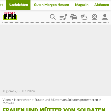
et
Nachrichten
Guten Morgen Hessen
Magazin
Aktionen
Playlist
Staupilot
Wetter
Webcam
Mein
© glomex, 08.07.2024
Video
>
Nachrichten
>
Frauen und Mütter von Soldaten protestieren in
Moskau
FRAUEN UND MÜTTER VON SOLDATEN