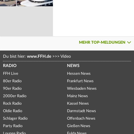
MEHR TOP-MELDUNGEN
Du bist hier:
www.FFH.de
>>>
Video
RADIO
NEWS
FFH Live
Hessen News
80er Radio
Frankfurt News
90er Radio
Wiesbaden News
2000er Radio
Mainz News
Rock Radio
Kassel News
Oldie Radio
Darmstadt News
Schlager Radio
Offenbach News
Party Radio
Gießen News
Lounge Radio
Fulda News