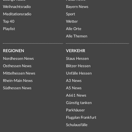
Weihnachtsradio
Bayern News
Meditationsradio
Sport
Top 40
Wetter
Playlist
Alle Orte
Alle Themen
REGIONEN
VERKEHR
Nordhessen News
Staus Hessen
Osthessen News
Blitzer Hessen
Mittelhessen News
Unfälle Hessen
Rhein-Main News
A3 News
Südhessen News
A5 News
A661 News
Günstig tanken
Parkhäuser
Flugplan Frankfurt
Schulausfälle