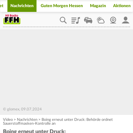
et
Nachrichten
Guten Morgen Hessen
Magazin
Aktionen
Playlist
Staupilot
Wetter
Webcam
Mein
© glomex, 09.07.2024
Video
>
Nachrichten
>
Boing erneut unter Druck: Behörde ordnet
Sauerstoffmasken-Kontrolle an
Boing erneut unter Druck: