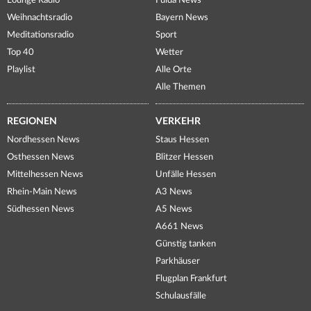
Lounge Radio
Fulda News
Weihnachtsradio
Bayern News
Meditationsradio
Sport
Top 40
Wetter
Playlist
Alle Orte
Alle Themen
REGIONEN
VERKEHR
Nordhessen News
Staus Hessen
Osthessen News
Blitzer Hessen
Mittelhessen News
Unfälle Hessen
Rhein-Main News
A3 News
Südhessen News
A5 News
A661 News
Günstig tanken
Parkhäuser
Flugplan Frankfurt
Schulausfälle