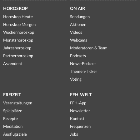
HOROSKOP
ON AIR
Horoskop Heute
Sendungen
Horoskop Morgen
Aktionen
Wochenhoroskop
Videos
Monatshoroskop
Webcams
Jahreshoroskop
Moderatoren & Team
Partnerhoroskop
Podcasts
Aszendent
News-Podcast
Themen-Ticker
Voting
FREIZEIT
FFH-WELT
Veranstaltungen
FFH-App
Spielplätze
Newsletter
Rezepte
Kontakt
Meditation
Frequenzen
Ausflugsziele
Jobs