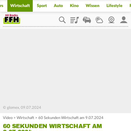
rs
Wirtschaft
Sport
Auto
Kino
Wissen
Lifestyle
Playlist
Staupilot
Wetter
Webcam
Mein
© glomex, 09.07.2024
Video
>
Wirtschaft
>
60 Sekunden Wirtschaft am 9.07.2024
60 SEKUNDEN WIRTSCHAFT AM