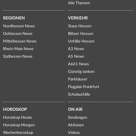
Alle Themen
REGIONEN
VERKEHR
Nordhessen News
Staus Hessen
Osthessen News
Blitzer Hessen
Mittelhessen News
Unfälle Hessen
Rhein-Main News
A3 News
Südhessen News
A5 News
A661 News
Günstig tanken
Parkhäuser
Flugplan Frankfurt
Schulausfälle
HOROSKOP
ON AIR
Horoskop Heute
Sendungen
Horoskop Morgen
Aktionen
Wochenhoroskop
Videos