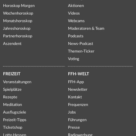
Horoskop Morgen
Aktionen
Wochenhoroskop
Videos
Monatshoroskop
Webcams
Jahreshoroskop
Moderatoren & Team
Partnerhoroskop
Podcasts
Aszendent
News-Podcast
Themen-Ticker
Voting
FREIZEIT
FFH-WELT
Veranstaltungen
FFH-App
Spielplätze
Newsletter
Rezepte
Kontakt
Meditation
Frequenzen
Ausflugsziele
Jobs
Freizeit-Tipps
Führungen
Ticketshop
Presse
Lotto Hessen
Radiowerbung