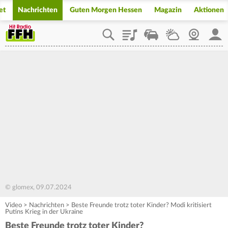
et
Nachrichten
Guten Morgen Hessen
Magazin
Aktionen
Playlist
Staupilot
Wetter
Webcam
Mein
© glomex, 09.07.2024
Video
>
Nachrichten
>
Beste Freunde trotz toter Kinder? Modi kritisiert
Putins Krieg in der Ukraine
Beste Freunde trotz toter Kinder?