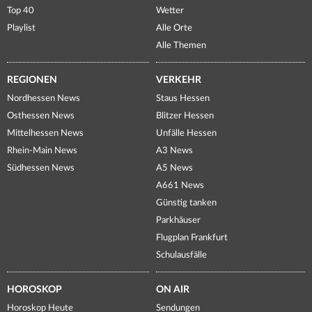
Top 40
Wetter
Playlist
Alle Orte
Alle Themen
REGIONEN
VERKEHR
Nordhessen News
Staus Hessen
Osthessen News
Blitzer Hessen
Mittelhessen News
Unfälle Hessen
Rhein-Main News
A3 News
Südhessen News
A5 News
A661 News
Günstig tanken
Parkhäuser
Flugplan Frankfurt
Schulausfälle
HOROSKOP
ON AIR
Horoskop Heute
Sendungen