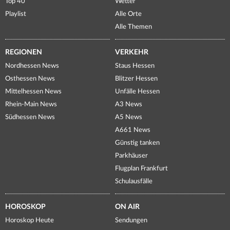
Top 40
Wetter
Playlist
Alle Orte
Alle Themen
REGIONEN
VERKEHR
Nordhessen News
Staus Hessen
Osthessen News
Blitzer Hessen
Mittelhessen News
Unfälle Hessen
Rhein-Main News
A3 News
Südhessen News
A5 News
A661 News
Günstig tanken
Parkhäuser
Flugplan Frankfurt
Schulausfälle
HOROSKOP
ON AIR
Horoskop Heute
Sendungen