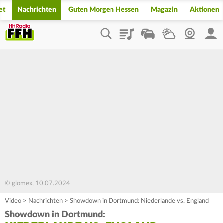
et
Nachrichten
Guten Morgen Hessen
Magazin
Aktionen
Playlist
Staupilot
Wetter
Webcam
Mein
© glomex, 10.07.2024
Video
>
Nachrichten
>
Showdown in Dortmund: Niederlande vs. England
Showdown in Dortmund: