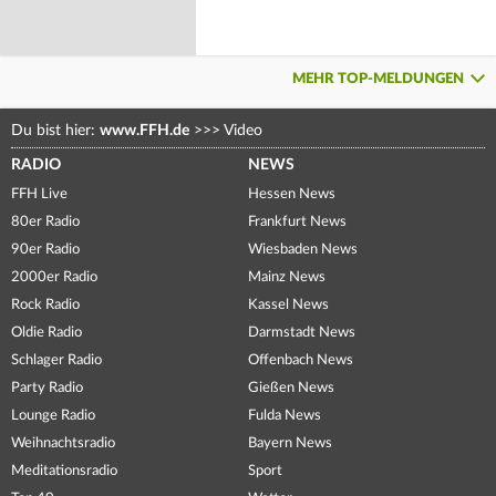
MEHR TOP-MELDUNGEN
Du bist hier:
www.FFH.de
>>>
Video
RADIO
NEWS
FFH Live
Hessen News
80er Radio
Frankfurt News
90er Radio
Wiesbaden News
2000er Radio
Mainz News
Rock Radio
Kassel News
Oldie Radio
Darmstadt News
Schlager Radio
Offenbach News
Party Radio
Gießen News
Lounge Radio
Fulda News
Weihnachtsradio
Bayern News
Meditationsradio
Sport