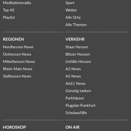
Meditationsradio
Sport
Top 40
Wetter
Playlist
Alle Orte
Alle Themen
REGIONEN
VERKEHR
Nordhessen News
Staus Hessen
Osthessen News
Blitzer Hessen
Mittelhessen News
Unfälle Hessen
Rhein-Main News
A3 News
Südhessen News
A5 News
A661 News
Günstig tanken
Parkhäuser
Flugplan Frankfurt
Schulausfälle
HOROSKOP
ON AIR