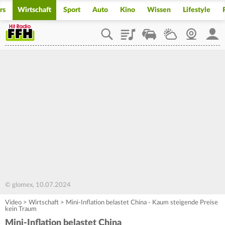
rs
Wirtschaft
Sport
Auto
Kino
Wissen
Lifestyle
Playlist
Staupilot
Wetter
Webcam
Mein
© glomex, 10.07.2024
Video
>
Wirtschaft
>
Mini-Inflation belastet China - Kaum steigende Preise
kein Traum
Mini-Inflation belastet China