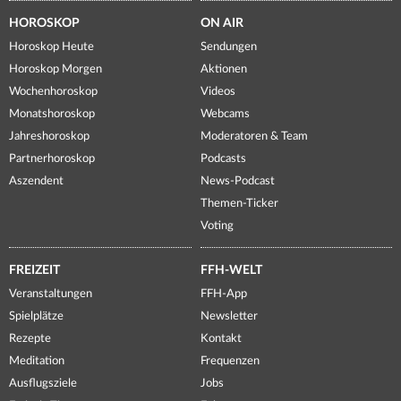
HOROSKOP
ON AIR
Horoskop Heute
Sendungen
Horoskop Morgen
Aktionen
Wochenhoroskop
Videos
Monatshoroskop
Webcams
Jahreshoroskop
Moderatoren & Team
Partnerhoroskop
Podcasts
Aszendent
News-Podcast
Themen-Ticker
Voting
FREIZEIT
FFH-WELT
Veranstaltungen
FFH-App
Spielplätze
Newsletter
Rezepte
Kontakt
Meditation
Frequenzen
Ausflugsziele
Jobs