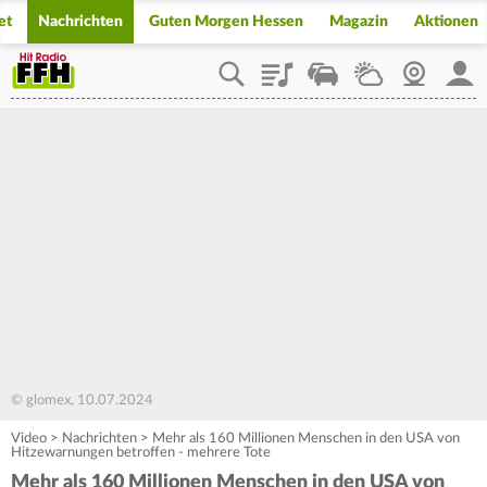
et
Nachrichten
Guten Morgen Hessen
Magazin
Aktionen
Playlist
Staupilot
Wetter
Webcam
Mein
© glomex, 10.07.2024
Video
>
Nachrichten
>
Mehr als 160 Millionen Menschen in den USA von
Hitzewarnungen betroffen - mehrere Tote
Mehr als 160 Millionen Menschen in den USA von