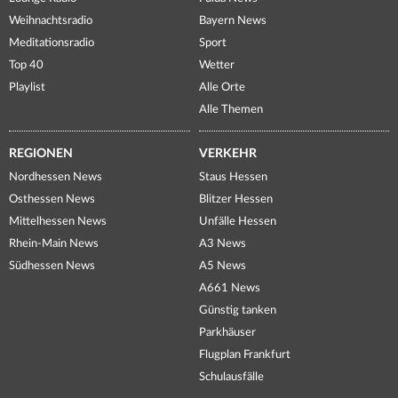
Weihnachtsradio
Bayern News
Meditationsradio
Sport
Top 40
Wetter
Playlist
Alle Orte
Alle Themen
REGIONEN
VERKEHR
Nordhessen News
Staus Hessen
Osthessen News
Blitzer Hessen
Mittelhessen News
Unfälle Hessen
Rhein-Main News
A3 News
Südhessen News
A5 News
A661 News
Günstig tanken
Parkhäuser
Flugplan Frankfurt
Schulausfälle