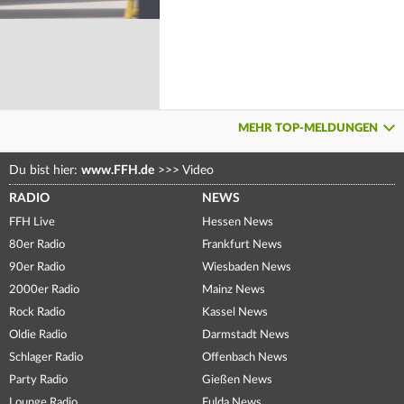
MEHR TOP-MELDUNGEN
Du bist hier:
www.FFH.de
>>>
Video
RADIO
NEWS
FFH Live
Hessen News
80er Radio
Frankfurt News
90er Radio
Wiesbaden News
2000er Radio
Mainz News
Rock Radio
Kassel News
Oldie Radio
Darmstadt News
Schlager Radio
Offenbach News
Party Radio
Gießen News
Lounge Radio
Fulda News