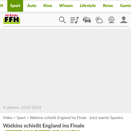
ft
Sport
Auto
Kino
Wissen
Lifestyle
Reise
Gami
Playlist
Staupilot
Wetter
Webcam
Mein
© glomex, 10.07.2024
Video
>
Sport
>
Watkins schießt England ins Finale - jetzt wartet Spanien
Watkins schießt England ins Finale