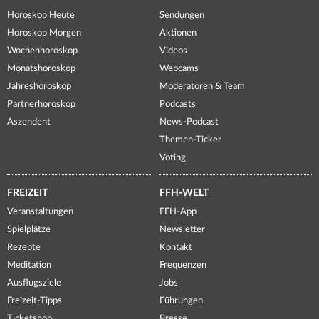
Horoskop Heute
Sendungen
Horoskop Morgen
Aktionen
Wochenhoroskop
Videos
Monatshoroskop
Webcams
Jahreshoroskop
Moderatoren & Team
Partnerhoroskop
Podcasts
Aszendent
News-Podcast
Themen-Ticker
Voting
FREIZEIT
FFH-WELT
Veranstaltungen
FFH-App
Spielplätze
Newsletter
Rezepte
Kontakt
Meditation
Frequenzen
Ausflugsziele
Jobs
Freizeit-Tipps
Führungen
Ticketshop
Presse