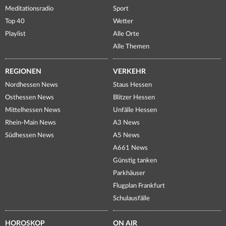
Meditationsradio
Sport
Top 40
Wetter
Playlist
Alle Orte
Alle Themen
REGIONEN
VERKEHR
Nordhessen News
Staus Hessen
Osthessen News
Blitzer Hessen
Mittelhessen News
Unfälle Hessen
Rhein-Main News
A3 News
Südhessen News
A5 News
A661 News
Günstig tanken
Parkhäuser
Flugplan Frankfurt
Schulausfälle
HOROSKOP
ON AIR