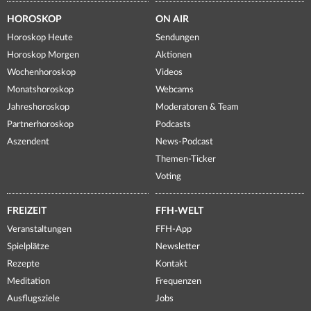
HOROSKOP
ON AIR
Horoskop Heute
Sendungen
Horoskop Morgen
Aktionen
Wochenhoroskop
Videos
Monatshoroskop
Webcams
Jahreshoroskop
Moderatoren & Team
Partnerhoroskop
Podcasts
Aszendent
News-Podcast
Themen-Ticker
Voting
FREIZEIT
FFH-WELT
Veranstaltungen
FFH-App
Spielplätze
Newsletter
Rezepte
Kontakt
Meditation
Frequenzen
Ausflugsziele
Jobs