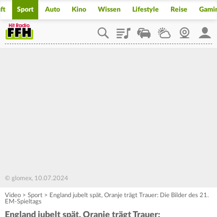
ft
Sport
Auto
Kino
Wissen
Lifestyle
Reise
Gami
Playlist
Staupilot
Wetter
Webcam
Mein
© glomex, 10.07.2024
Video
>
Sport
>
England jubelt spät, Oranje trägt Trauer: Die Bilder des 21.
EM-Spieltags
England jubelt spät, Oranje trägt Trauer: