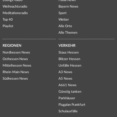
Lounge Radio
Fulda News
Weihnachtsradio
Bayern News
Meditationsradio
Sport
Top 40
Wetter
Playlist
Alle Orte
Alle Themen
REGIONEN
VERKEHR
Nordhessen News
Staus Hessen
Osthessen News
Blitzer Hessen
Mittelhessen News
Unfälle Hessen
Rhein-Main News
A3 News
Südhessen News
A5 News
A661 News
Günstig tanken
Parkhäuser
Flugplan Frankfurt
Schulausfälle