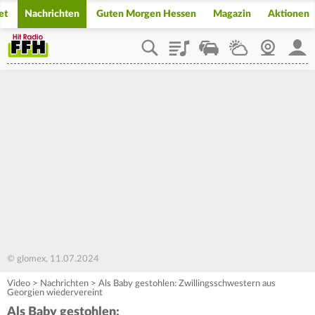
et
Nachrichten
Guten Morgen Hessen
Magazin
Aktionen
Playlist
Staupilot
Wetter
Webcam
Mein
© glomex, 11.07.2024
Video
>
Nachrichten
>
Als Baby gestohlen: Zwillingsschwestern aus
Georgien wiedervereint
Als Baby gestohlen: