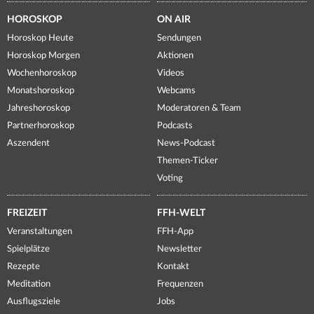
HOROSKOP
ON AIR
Horoskop Heute
Sendungen
Horoskop Morgen
Aktionen
Wochenhoroskop
Videos
Monatshoroskop
Webcams
Jahreshoroskop
Moderatoren & Team
Partnerhoroskop
Podcasts
Aszendent
News-Podcast
Themen-Ticker
Voting
FREIZEIT
FFH-WELT
Veranstaltungen
FFH-App
Spielplätze
Newsletter
Rezepte
Kontakt
Meditation
Frequenzen
Ausflugsziele
Jobs