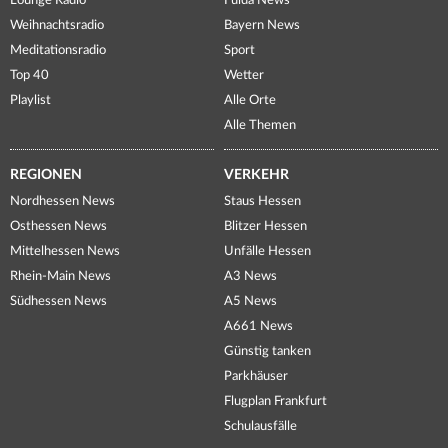
Lounge Radio
Fulda News
Weihnachtsradio
Bayern News
Meditationsradio
Sport
Top 40
Wetter
Playlist
Alle Orte
Alle Themen
REGIONEN
VERKEHR
Nordhessen News
Staus Hessen
Osthessen News
Blitzer Hessen
Mittelhessen News
Unfälle Hessen
Rhein-Main News
A3 News
Südhessen News
A5 News
A661 News
Günstig tanken
Parkhäuser
Flugplan Frankfurt
Schulausfälle