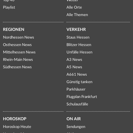
Top 40
Wetter
Playlist
Alle Orte
Alle Themen
REGIONEN
VERKEHR
Nordhessen News
Staus Hessen
Osthessen News
Blitzer Hessen
Mittelhessen News
Unfälle Hessen
Rhein-Main News
A3 News
Südhessen News
A5 News
A661 News
Günstig tanken
Parkhäuser
Flugplan Frankfurt
Schulausfälle
HOROSKOP
ON AIR
Horoskop Heute
Sendungen