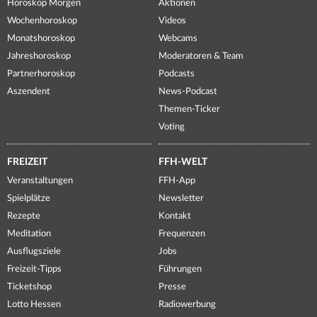
Horoskop Morgen
Aktionen
Wochenhoroskop
Videos
Monatshoroskop
Webcams
Jahreshoroskop
Moderatoren & Team
Partnerhoroskop
Podcasts
Aszendent
News-Podcast
Themen-Ticker
Voting
FREIZEIT
FFH-WELT
Veranstaltungen
FFH-App
Spielplätze
Newsletter
Rezepte
Kontakt
Meditation
Frequenzen
Ausflugsziele
Jobs
Freizeit-Tipps
Führungen
Ticketshop
Presse
Lotto Hessen
Radiowerbung