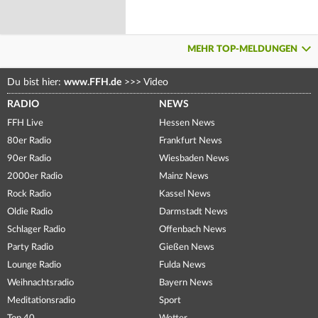
MEHR TOP-MELDUNGEN
Du bist hier:
www.FFH.de
>>>
Video
RADIO
NEWS
FFH Live
Hessen News
80er Radio
Frankfurt News
90er Radio
Wiesbaden News
2000er Radio
Mainz News
Rock Radio
Kassel News
Oldie Radio
Darmstadt News
Schlager Radio
Offenbach News
Party Radio
Gießen News
Lounge Radio
Fulda News
Weihnachtsradio
Bayern News
Meditationsradio
Sport