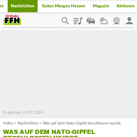
et
Nachrichten
Guten Morgen Hessen
Magazin
Aktionen
Playlist
Staupilot
Wetter
Webcam
Mein
© glomex, 11.07.2024
Video
>
Nachrichten
>
Was auf dem Nato-Gipfel beschlossen wurde
WAS AUF DEM NATO-GIPFEL