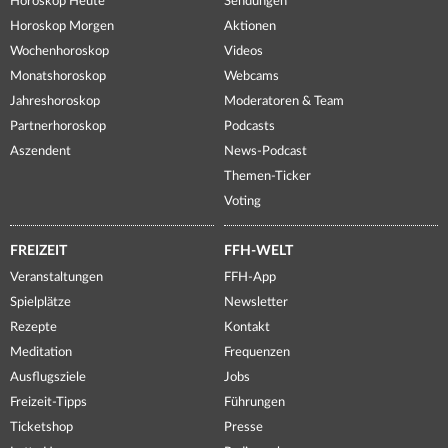
Horoskop Heute
Sendungen
Horoskop Morgen
Aktionen
Wochenhoroskop
Videos
Monatshoroskop
Webcams
Jahreshoroskop
Moderatoren & Team
Partnerhoroskop
Podcasts
Aszendent
News-Podcast
Themen-Ticker
Voting
FREIZEIT
FFH-WELT
Veranstaltungen
FFH-App
Spielplätze
Newsletter
Rezepte
Kontakt
Meditation
Frequenzen
Ausflugsziele
Jobs
Freizeit-Tipps
Führungen
Ticketshop
Presse