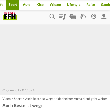
ft
Sport
Auto
Kino
Wissen
Lifestyle
Reise
Gami
Playlist
Staupilot
Wetter
Webcam
Mein
© glomex, 12.07.2024
Video
>
Sport
>
Auch Beste ist weg: Heidenheimer Ausverkauf geht weiter
Auch Beste ist weg: