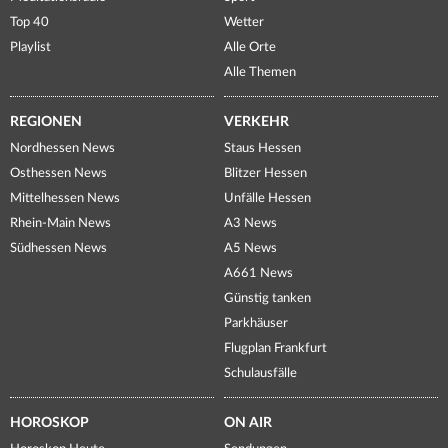
Top 40
Wetter
Playlist
Alle Orte
Alle Themen
REGIONEN
VERKEHR
Nordhessen News
Staus Hessen
Osthessen News
Blitzer Hessen
Mittelhessen News
Unfälle Hessen
Rhein-Main News
A3 News
Südhessen News
A5 News
A661 News
Günstig tanken
Parkhäuser
Flugplan Frankfurt
Schulausfälle
HOROSKOP
ON AIR