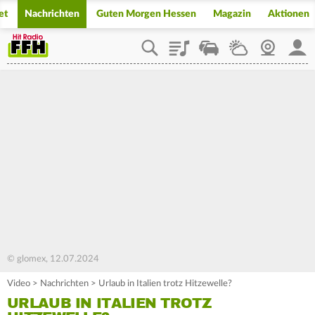
et
Nachrichten
Guten Morgen Hessen
Magazin
Aktionen
Playlist
Staupilot
Wetter
Webcam
Mein
© glomex, 12.07.2024
Video
>
Nachrichten
>
Urlaub in Italien trotz Hitzewelle?
URLAUB IN ITALIEN TROTZ