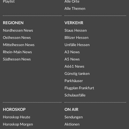
Playlist
Alle Orte
Alle Themen
REGIONEN
VERKEHR
Nordhessen News
Staus Hessen
Osthessen News
Blitzer Hessen
Mittelhessen News
Unfälle Hessen
Rhein-Main News
A3 News
Südhessen News
A5 News
A661 News
Günstig tanken
Parkhäuser
Flugplan Frankfurt
Schulausfälle
HOROSKOP
ON AIR
Horoskop Heute
Sendungen
Horoskop Morgen
Aktionen