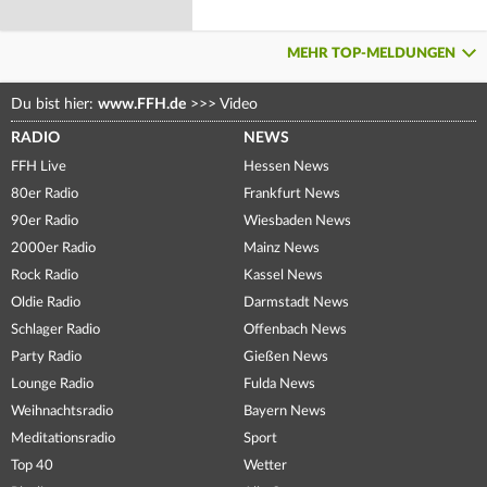
MEHR TOP-MELDUNGEN
Du bist hier:
www.FFH.de
>>>
Video
RADIO
NEWS
FFH Live
Hessen News
80er Radio
Frankfurt News
90er Radio
Wiesbaden News
2000er Radio
Mainz News
Rock Radio
Kassel News
Oldie Radio
Darmstadt News
Schlager Radio
Offenbach News
Party Radio
Gießen News
Lounge Radio
Fulda News
Weihnachtsradio
Bayern News
Meditationsradio
Sport
Top 40
Wetter