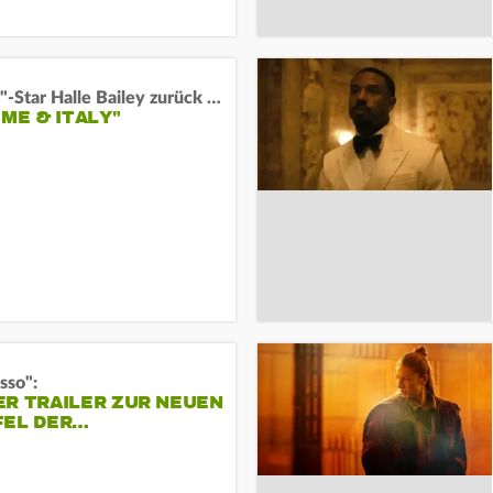
"Arielle"-Star Halle Bailey zurück auf der Leinwand:
 ME & ITALY"
sso":
ER TRAILER ZUR NEUEN
FEL DER…