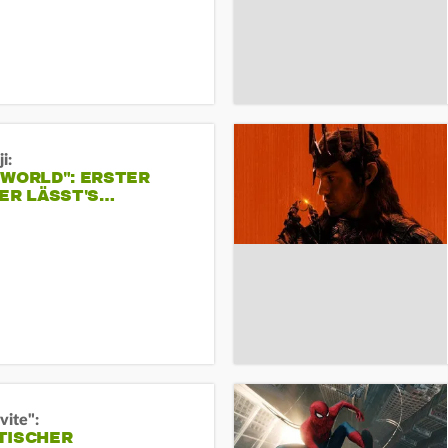
i:
 WORLD": ERSTER
ER LÄSST'S…
vite":
TISCHER