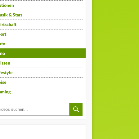
ktionen
sik & Stars
rtschaft
ort
uto
ino
issen
festyle
ise
aming