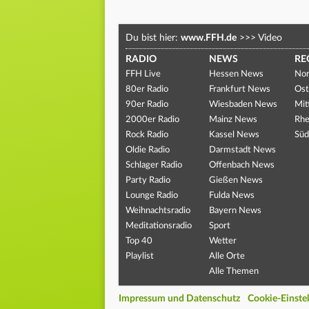
Du bist hier:
www.FFH.de
>>>
Video
RADIO
NEWS
RE
FFH Live
Hessen News
Nor
80er Radio
Frankfurt News
Ost
90er Radio
Wiesbaden News
Mit
2000er Radio
Mainz News
Rhe
Rock Radio
Kassel News
Süd
Oldie Radio
Darmstadt News
Schlager Radio
Offenbach News
Party Radio
Gießen News
Lounge Radio
Fulda News
Weihnachtsradio
Bayern News
Meditationsradio
Sport
Top 40
Wetter
Playlist
Alle Orte
Alle Themen
Impressum und Datenschutz
Cookie-Einste