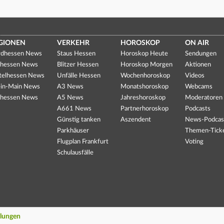
GIONEN
VERKEHR
HOROSKOP
ON AIR
dhessen News
Staus Hessen
Horoskop Heute
Sendungen
hessen News
Blitzer Hessen
Horoskop Morgen
Aktionen
telhessen News
Unfälle Hessen
Wochenhoroskop
Videos
in-Main News
A3 News
Monatshoroskop
Webcams
hessen News
A5 News
Jahreshoroskop
Moderatoren
A661 News
Partnerhoroskop
Podcasts
Günstig tanken
Aszendent
News-Podcas
Parkhäuser
Themen-Tick
Flugplan Frankfurt
Voting
Schulausfälle
llungen