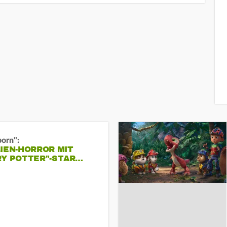
born":
IEN-HORROR MIT
RY POTTER"-STAR…