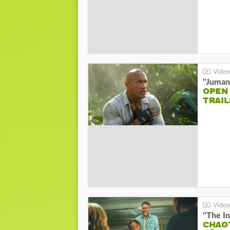
"Jumanj
OPEN
TRAIL
"The In
CHAO