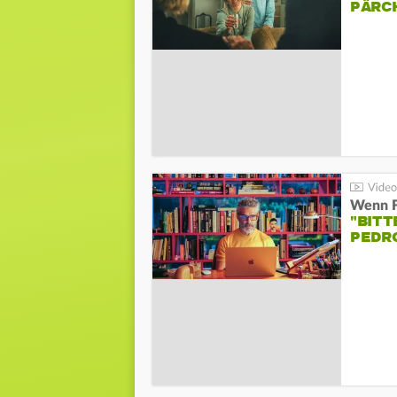
PÄRC
"BITT
PEDR