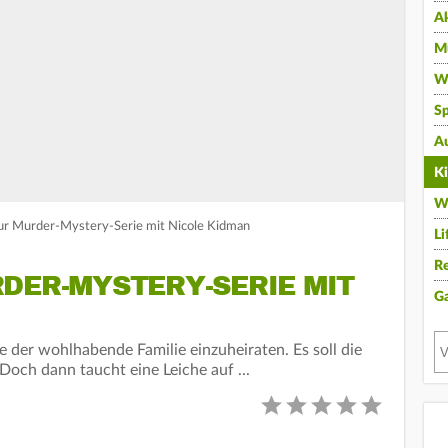
A
Mu
Wi
Sp
A
K
W
zur Murder-Mystery-Serie mit Nicole Kidman
Li
Re
DER-MYSTERY-SERIE MIT
G
ne der wohlhabende Familie einzuheiraten. Es soll die
Doch dann taucht eine Leiche auf ...