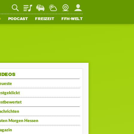
Playlist
Staupilot
Wetter
Webcam
Mein FFH
O
PODCAST
FREIZEIT
FFH-WELT
IDEOS
eueste
stgeklickt
estbewertet
achrichten
uten Morgen Hessen
agazin