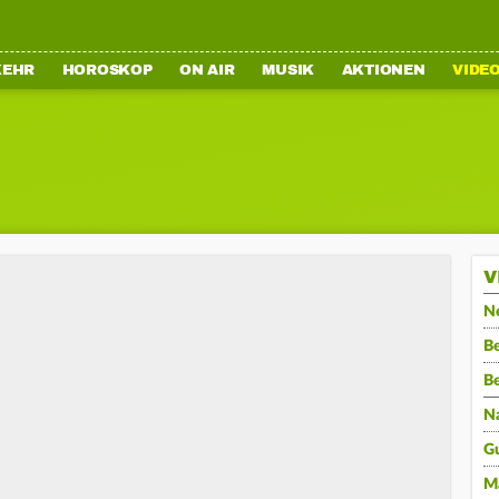
KEHR
HOROSKOP
ON AIR
MUSIK
AKTIONEN
VIDE
V
N
Be
B
N
G
M