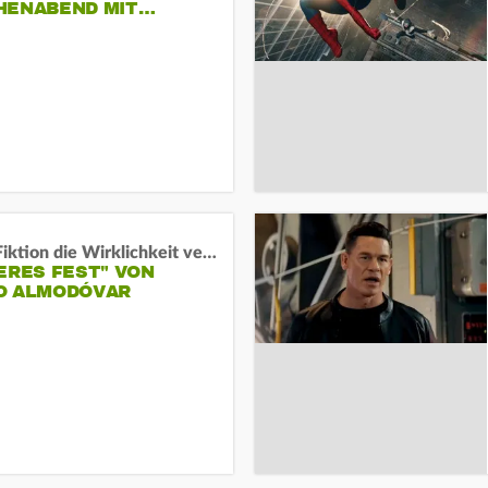
HENABEND MIT…
Wenn Fiktion die Wirklichkeit verschiebt:
ERES FEST" VON
O ALMODÓVAR