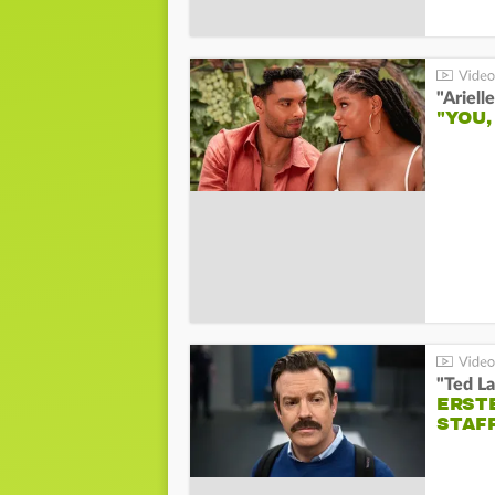
"YOU,
"Ted La
ERST
STAF