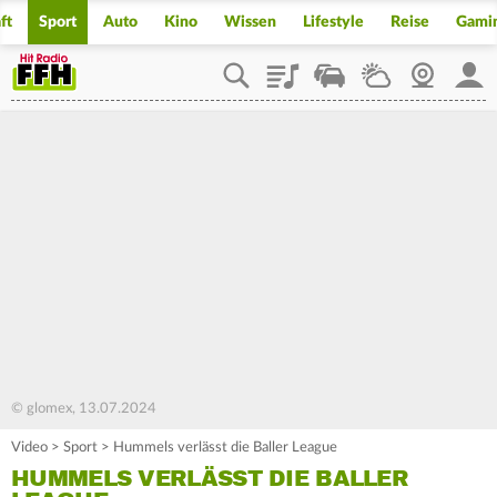
ft
Sport
Auto
Kino
Wissen
Lifestyle
Reise
Gami
Playlist
Staupilot
Wetter
Webcam
Mein
© glomex, 13.07.2024
Video
>
Sport
>
Hummels verlässt die Baller League
HUMMELS VERLÄSST DIE BALLER