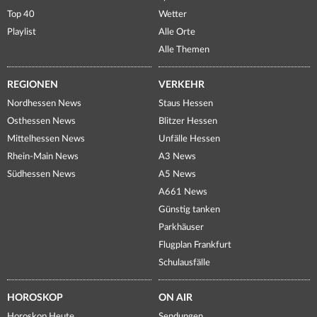
Top 40
Wetter
Playlist
Alle Orte
Alle Themen
REGIONEN
VERKEHR
Nordhessen News
Staus Hessen
Osthessen News
Blitzer Hessen
Mittelhessen News
Unfälle Hessen
Rhein-Main News
A3 News
Südhessen News
A5 News
A661 News
Günstig tanken
Parkhäuser
Flugplan Frankfurt
Schulausfälle
HOROSKOP
ON AIR
Horoskop Heute
Sendungen