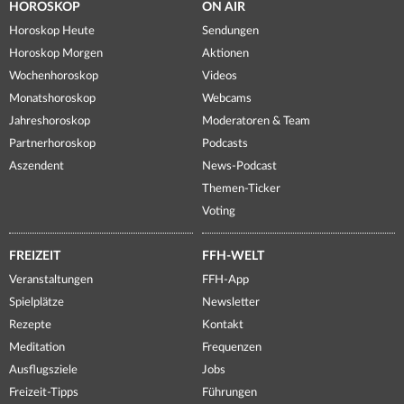
HOROSKOP
ON AIR
Horoskop Heute
Sendungen
Horoskop Morgen
Aktionen
Wochenhoroskop
Videos
Monatshoroskop
Webcams
Jahreshoroskop
Moderatoren & Team
Partnerhoroskop
Podcasts
Aszendent
News-Podcast
Themen-Ticker
Voting
FREIZEIT
FFH-WELT
Veranstaltungen
FFH-App
Spielplätze
Newsletter
Rezepte
Kontakt
Meditation
Frequenzen
Ausflugsziele
Jobs
Freizeit-Tipps
Führungen