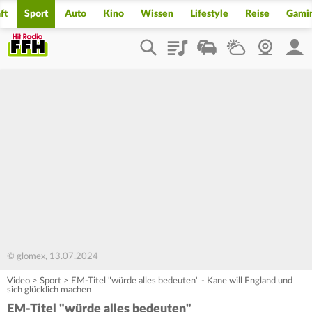
ft
Sport
Auto
Kino
Wissen
Lifestyle
Reise
Gami
Playlist
Staupilot
Wetter
Webcam
Mein
© glomex, 13.07.2024
Video
>
Sport
>
EM-Titel "würde alles bedeuten" - Kane will England und
sich glücklich machen
EM-Titel "würde alles bedeuten"