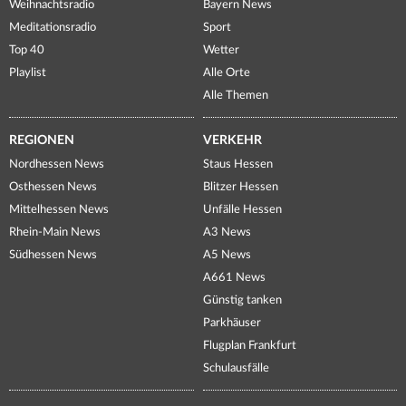
Weihnachtsradio
Bayern News
Meditationsradio
Sport
Top 40
Wetter
Playlist
Alle Orte
Alle Themen
REGIONEN
VERKEHR
Nordhessen News
Staus Hessen
Osthessen News
Blitzer Hessen
Mittelhessen News
Unfälle Hessen
Rhein-Main News
A3 News
Südhessen News
A5 News
A661 News
Günstig tanken
Parkhäuser
Flugplan Frankfurt
Schulausfälle