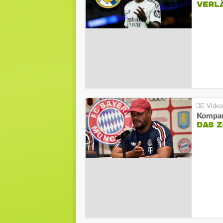
VERL
Kompa
DAS Z