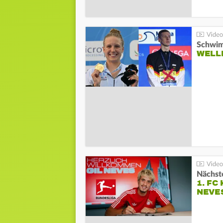
Schwim
WELL
Nächste
1. FC
NEVE