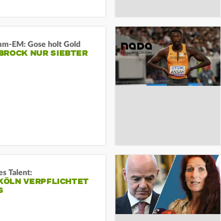
m-EM: Gose holt Gold
BROCK NUR SIEBTER
s Talent:
 KÖLN VERPFLICHTET
S