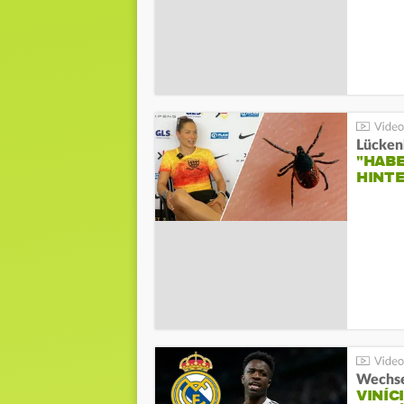
Lücken
"HABE
HINT
Wechse
VINÍC