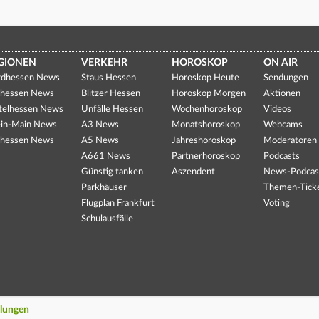
GIONEN
VERKEHR
HOROSKOP
ON AIR
dhessen News
Staus Hessen
Horoskop Heute
Sendungen
hessen News
Blitzer Hessen
Horoskop Morgen
Aktionen
telhessen News
Unfälle Hessen
Wochenhoroskop
Videos
in-Main News
A3 News
Monatshoroskop
Webcams
hessen News
A5 News
Jahreshoroskop
Moderatoren
A661 News
Partnerhoroskop
Podcasts
Günstig tanken
Aszendent
News-Podcas
Parkhäuser
Themen-Tick
Flugplan Frankfurt
Voting
Schulausfälle
llungen