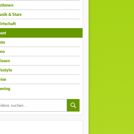
ktionen
sik & Stars
rtschaft
ort
uto
ino
issen
festyle
ise
aming