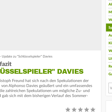
A
Mu
Wi
Sp
A
K
W
 - Update zu "Schlüsselspieler" Davies
Li
fazit
Re
ÜSSELSPIELER" DAVIES
G
stoph Freund hat sich nach den Spekulationen der
on von Alphonso Davies geäußert und ein umfassendes
die zahlreichen Spekulationen um mögliche Zu- und
 gab sich mit dem bisherigen Verlauf des Sommer-