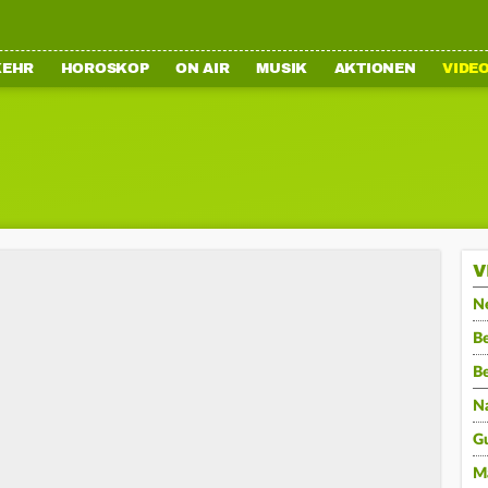
KEHR
HOROSKOP
ON AIR
MUSIK
AKTIONEN
VIDE
V
N
Be
B
N
G
M