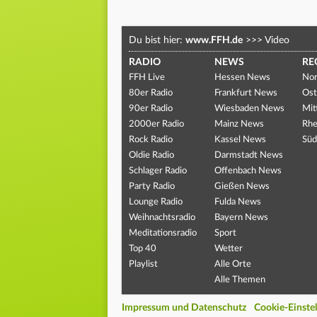
Du bist hier:
www.FFH.de
>>>
Video
RADIO
NEWS
RE
FFH Live
Hessen News
Nor
80er Radio
Frankfurt News
Ost
90er Radio
Wiesbaden News
Mit
2000er Radio
Mainz News
Rhe
Rock Radio
Kassel News
Süd
Oldie Radio
Darmstadt News
Schlager Radio
Offenbach News
Party Radio
Gießen News
Lounge Radio
Fulda News
Weihnachtsradio
Bayern News
Meditationsradio
Sport
Top 40
Wetter
Playlist
Alle Orte
Alle Themen
Impressum und Datenschutz
Cookie-Einste