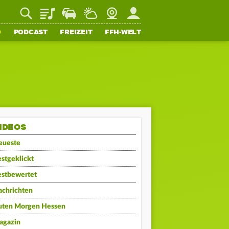
Playlist
Staupilot
Wetter
Webcam
Mein FFH
O
PODCAST
FREIZEIT
FFH-WELT
IDEOS
eueste
stgeklickt
estbewertet
achrichten
uten Morgen Hessen
agazin