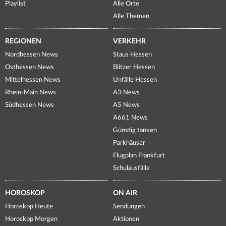
Playlist
Alle Orte
Alle Themen
REGIONEN
VERKEHR
Nordhessen News
Staus Hessen
Osthessen News
Blitzer Hessen
Mittelhessen News
Unfälle Hessen
Rhein-Main News
A3 News
Südhessen News
A5 News
A661 News
Günstig tanken
Parkhäuser
Flugplan Frankfurt
Schulausfälle
HOROSKOP
ON AIR
Horoskop Heute
Sendungen
Horoskop Morgen
Aktionen