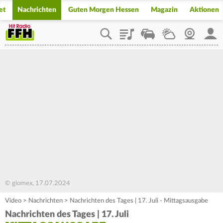
et
Nachrichten
Guten Morgen Hessen
Magazin
Aktionen
Playlist
Staupilot
Wetter
Webcam
Mein
© glomex, 17.07.2024
Video
>
Nachrichten
>
Nachrichten des Tages | 17. Juli - Mittagsausgabe
Nachrichten des Tages | 17. Juli