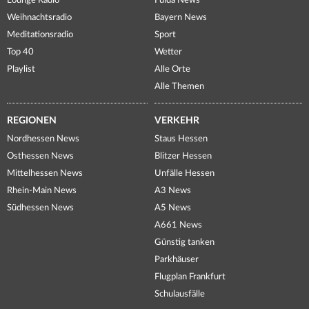
Lounge Radio
Fulda News
Weihnachtsradio
Bayern News
Meditationsradio
Sport
Top 40
Wetter
Playlist
Alle Orte
Alle Themen
REGIONEN
VERKEHR
Nordhessen News
Staus Hessen
Osthessen News
Blitzer Hessen
Mittelhessen News
Unfälle Hessen
Rhein-Main News
A3 News
Südhessen News
A5 News
A661 News
Günstig tanken
Parkhäuser
Flugplan Frankfurt
Schulausfälle