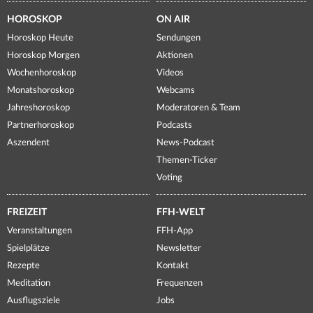
HOROSKOP
ON AIR
Horoskop Heute
Sendungen
Horoskop Morgen
Aktionen
Wochenhoroskop
Videos
Monatshoroskop
Webcams
Jahreshoroskop
Moderatoren & Team
Partnerhoroskop
Podcasts
Aszendent
News-Podcast
Themen-Ticker
Voting
FREIZEIT
FFH-WELT
Veranstaltungen
FFH-App
Spielplätze
Newsletter
Rezepte
Kontakt
Meditation
Frequenzen
Ausflugsziele
Jobs