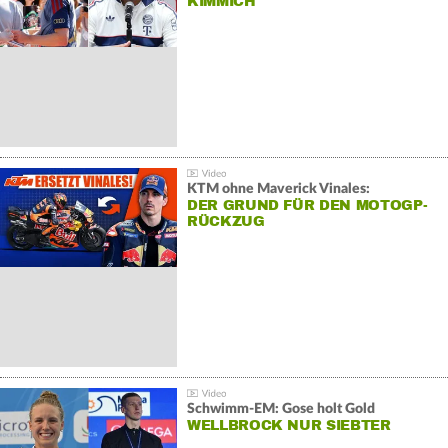
KIMMICH
KTM ohne Maverick Vinales:
DER GRUND FÜR DEN MOTOGP-
RÜCKZUG
Schwimm-EM: Gose holt Gold
WELLBROCK NUR SIEBTER