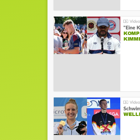
"Eine K
KOMPA
KIMM
Schwim
WELL