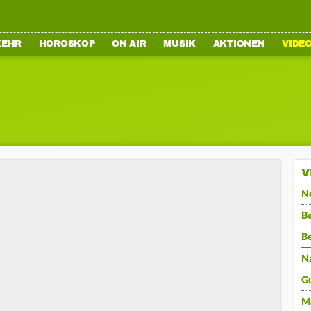
KEHR
HOROSKOP
ON AIR
MUSIK
AKTIONEN
VIDE
V
N
Be
B
N
G
M