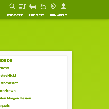
Playlist
Staupilot
Wetter
Webcam
Mein FFH
O
PODCAST
FREIZEIT
FFH-WELT
IDEOS
eueste
stgeklickt
estbewertet
achrichten
uten Morgen Hessen
agazin