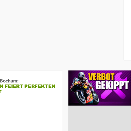
n Bochum:
N FEIERT PERFEKTEN
T