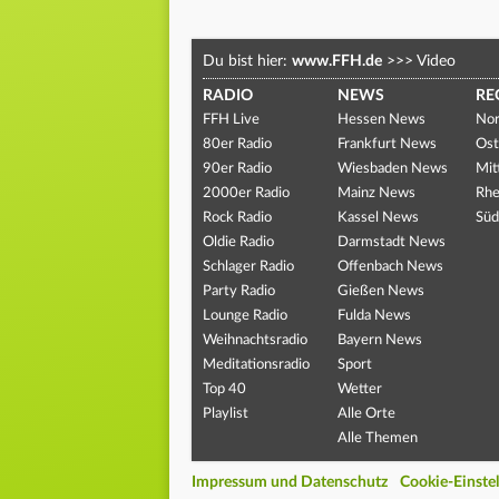
Du bist hier:
www.FFH.de
>>>
Video
RADIO
NEWS
RE
FFH Live
Hessen News
Nor
80er Radio
Frankfurt News
Ost
90er Radio
Wiesbaden News
Mit
2000er Radio
Mainz News
Rhe
Rock Radio
Kassel News
Süd
Oldie Radio
Darmstadt News
Schlager Radio
Offenbach News
Party Radio
Gießen News
Lounge Radio
Fulda News
Weihnachtsradio
Bayern News
Meditationsradio
Sport
Top 40
Wetter
Playlist
Alle Orte
Alle Themen
Impressum und Datenschutz
Cookie-Einste