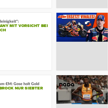
leinigkeit":
NY MIT VORSICHT BEI
ICH
m-EM: Gose holt Gold
BROCK NUR SIEBTER