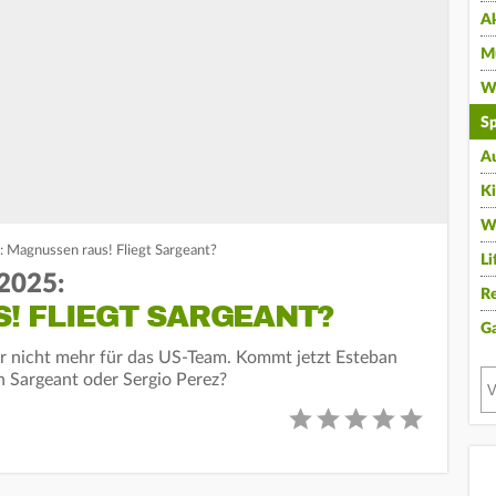
A
Mu
Wi
Sp
A
K
W
 Magnussen raus! Fliegt Sargeant?
Li
2025:
Re
! FLIEGT SARGEANT?
G
r nicht mehr für das US-Team. Kommt jetzt Esteban
n Sargeant oder Sergio Perez?