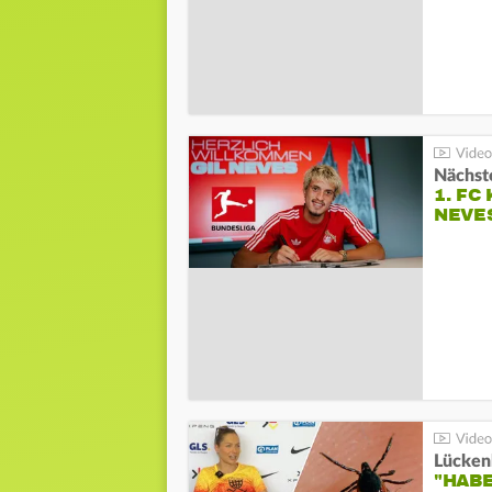
Nächste
1. FC
NEVE
Lücken
"HABE