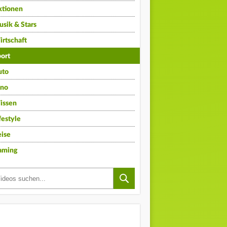
ktionen
sik & Stars
rtschaft
ort
uto
ino
issen
festyle
ise
aming