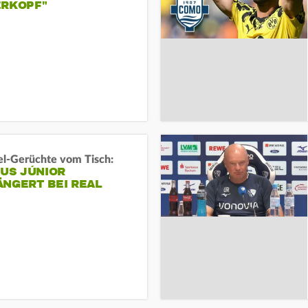
ERKOPF"
l-Gerüchte vom Tisch:
IUS JÚNIOR
ÄNGERT BEI REAL