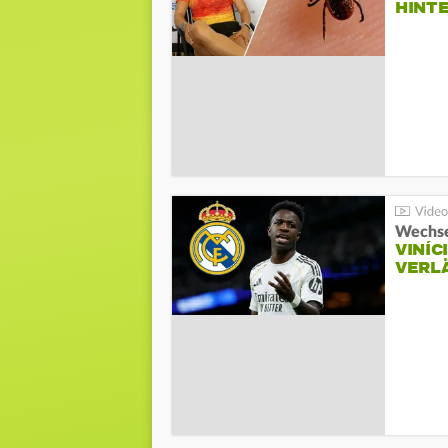
HINT
Wechse
VINÍC
VERL