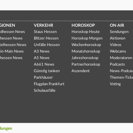
GIONEN
VERKEHR
HOROSKOP
ON AIR
dhessen News
Staus Hessen
Horoskop Heute
Sendungen
hessen News
Blitzer Hessen
Horoskop Morgen
Aktionen
telhessen News
Unfälle Hessen
Wochenhoroskop
Videos
in-Main News
A3 News
Monatshoroskop
Webcams
hessen News
A5 News
Jahreshoroskop
Moderatoren
A661 News
Partnerhoroskop
Podcasts
Günstig tanken
Aszendent
News-Podcas
Parkhäuser
Themen-Tick
Flugplan Frankfurt
Voting
Schulausfälle
llungen