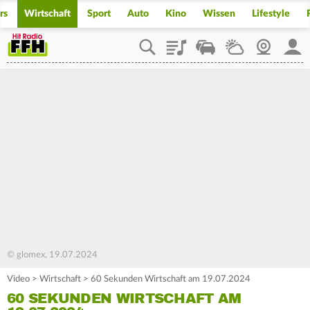
rs
Wirtschaft
Sport
Auto
Kino
Wissen
Lifestyle
Playlist
Staupilot
Wetter
Webcam
Mein
© glomex, 19.07.2024
Video
>
Wirtschaft
>
60 Sekunden Wirtschaft am 19.07.2024
60 SEKUNDEN WIRTSCHAFT AM