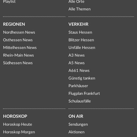
Playlist
Alle Orte
Alle Themen
REGIONEN
VERKEHR
Nordhessen News
Staus Hessen
Osthessen News
Blitzer Hessen
Mittelhessen News
Unfälle Hessen
Rhein-Main News
A3 News
Südhessen News
A5 News
A661 News
Günstig tanken
Parkhäuser
Flugplan Frankfurt
Schulausfälle
HOROSKOP
ON AIR
Horoskop Heute
Sendungen
Horoskop Morgen
Aktionen