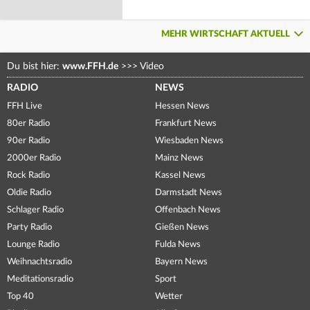
MEHR WIRTSCHAFT AKTUELL
Du bist hier:
www.FFH.de
>>>
Video
RADIO
NEWS
FFH Live
Hessen News
80er Radio
Frankfurt News
90er Radio
Wiesbaden News
2000er Radio
Mainz News
Rock Radio
Kassel News
Oldie Radio
Darmstadt News
Schlager Radio
Offenbach News
Party Radio
Gießen News
Lounge Radio
Fulda News
Weihnachtsradio
Bayern News
Meditationsradio
Sport
Top 40
Wetter