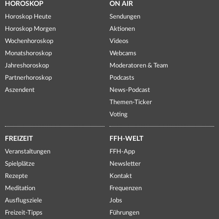
HOROSKOP
ON AIR
Horoskop Heute
Sendungen
Horoskop Morgen
Aktionen
Wochenhoroskop
Videos
Monatshoroskop
Webcams
Jahreshoroskop
Moderatoren & Team
Partnerhoroskop
Podcasts
Aszendent
News-Podcast
Themen-Ticker
Voting
FREIZEIT
FFH-WELT
Veranstaltungen
FFH-App
Spielplätze
Newsletter
Rezepte
Kontakt
Meditation
Frequenzen
Ausflugsziele
Jobs
Freizeit-Tipps
Führungen