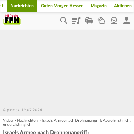
et
Nachrichten
Guten Morgen Hessen
Magazin
Aktionen
Playlist
Staupilot
Wetter
Webcam
Mein
© glomex, 19.07.2024
Video
>
Nachrichten
>
Israels Armee nach Drohnenangriff: Abwehr ist nicht
undurchdringlich
Israels Armee nach Drohnenangriff: