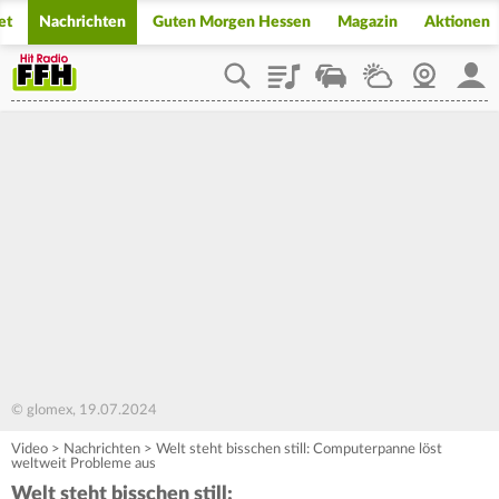
et
Nachrichten
Guten Morgen Hessen
Magazin
Aktionen
Playlist
Staupilot
Wetter
Webcam
Mein
© glomex, 19.07.2024
Video
>
Nachrichten
>
Welt steht bisschen still: Computerpanne löst
weltweit Probleme aus
Welt steht bisschen still: