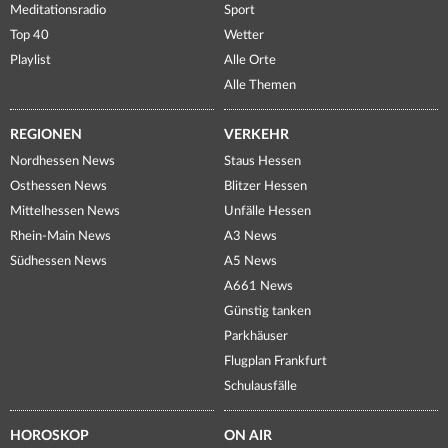
Meditationsradio
Sport
Top 40
Wetter
Playlist
Alle Orte
Alle Themen
REGIONEN
VERKEHR
Nordhessen News
Staus Hessen
Osthessen News
Blitzer Hessen
Mittelhessen News
Unfälle Hessen
Rhein-Main News
A3 News
Südhessen News
A5 News
A661 News
Günstig tanken
Parkhäuser
Flugplan Frankfurt
Schulausfälle
HOROSKOP
ON AIR